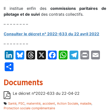
Il institue enfin des
commissions paritaires de
pilotage et de suivi
des contrats collectifs.
– – – – – – – –
Consulter le décret n° 2022-633 du 22 avril 2022
– – – – – – – –
LinkedIn
Bluesky
Threads
X
Facebook
WhatsApp
Telegram
Print
Email
Partager
Documents
Le décret n°2022-633 du 22-04-22
Santé
,
PSC
,
maternité
,
accident
,
Action Sociale
,
maladie
,
Protection sociale complémentaire