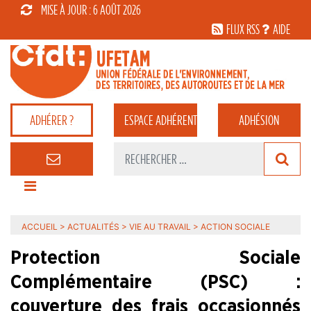
MISE À JOUR : 6 AOÛT 2026
FLUX RSS
AIDE
ADHÉRER ?
ESPACE
ADHÉRENT
ADHÉSION
ACCUEIL
>
ACTUALITÉS
>
VIE AU TRAVAIL
>
ACTION SOCIALE
Protection Sociale
Complémentaire (PSC) :
couverture des frais occasionnés