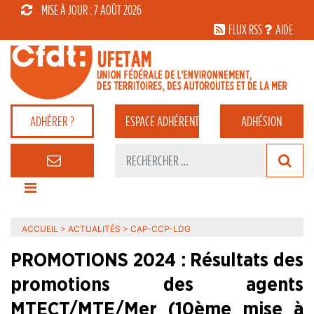
MISE À JOUR : 7 AOÛT 2026
FLUX RSS
AIDE
ADHÉRER ?
ESPACE
ADHÉRENT
ADHÉSION
ACCUEIL
>
ACTUALITÉS
>
CAP-CCP-LDG
PROMOTIONS 2024 : Résultats des
promotions des agents
MTECT/MTE/Mer (10ème mise à