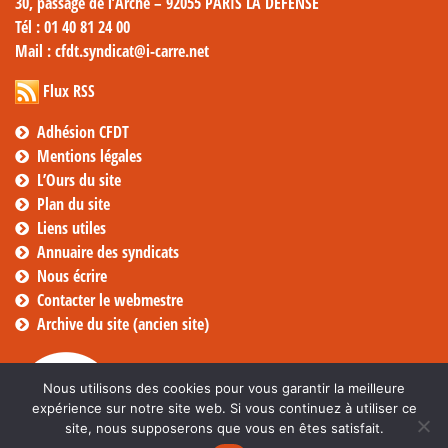
30, passage de l’Arche – 92055 PARIS LA DÉFENSE
Tél
: 01 40 81 24 00
Mail
: cfdt.syndicat@i-carre.net
Flux RSS
Adhésion CFDT
Mentions légales
L’Ours du site
Plan du site
Liens utiles
Annuaire des syndicats
Nous écrire
Contacter le webmestre
Archive du site (ancien site)
Nous utilisons des cookies pour vous garantir la meilleure
expérience sur notre site web. Si vous continuez à utiliser ce
site, nous supposerons que vous en êtes satisfait.