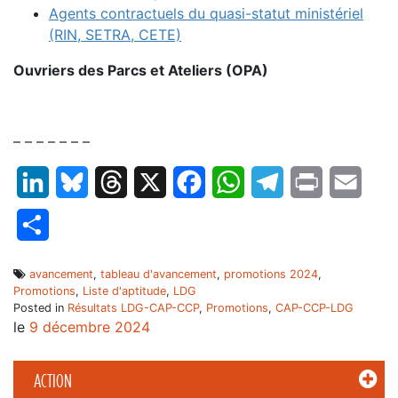
Agents contractuels du quasi-statut ministériel
(RIN, SETRA, CETE)
Ouvriers des Parcs et Ateliers (OPA)
– – – – – – –
LinkedIn
Bluesky
Threads
X
Facebook
WhatsApp
Telegram
Print
Email
Partager
avancement
,
tableau d'avancement
,
promotions 2024
,
Promotions
,
Liste d'aptitude
,
LDG
Posted in
Résultats LDG-CAP-CCP
,
Promotions
,
CAP-CCP-LDG
le
9 décembre 2024
ACTION