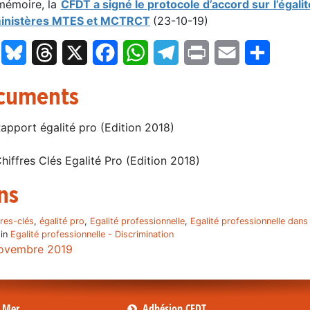
mémoire, la
CFDT a signé le protocole d’accord sur l’égal
inistères MTES et MCTRCT
(23-10-19)
LinkedIn
Bluesky
Threads
X
Facebook
WhatsApp
Telegram
Print
Email
Partage
cuments
apport égalité pro (Edition 2018)
hiffres Clés Egalité Pro (Edition 2018)
ns
fres-clés
,
égalité pro
,
Egalité professionnelle
,
Egalité professionnelle dans
 in
Egalité professionnelle - Discrimination
ovembre 2019
s Mer
Adhésion CFDT