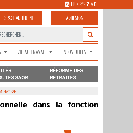
FLUX RSS
AIDE
ESPACE
ADHÉRENT
ADHÉSION
S
VIE AU TRAVAIL
INFOS UTILES
ITÉS
RÉFORME DES
UTES SAOR
RETRAITES
IMINATION
ionnelle dans la fonction