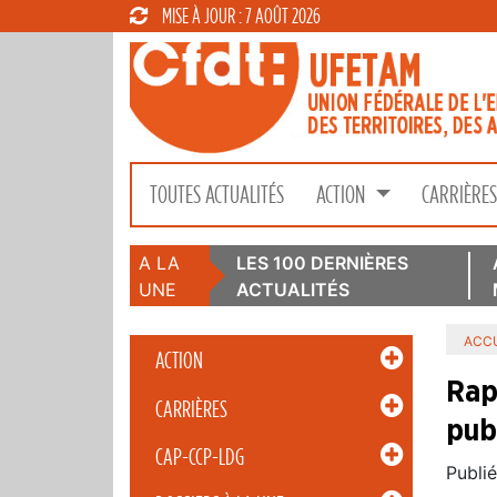
MISE À JOUR : 7 AOÛT 2026
TOUTES ACTUALITÉS
ACTION
CARRIÈRE
A LA
LES 100 DERNIÈRES
UNE
ACTUALITÉS
ACCU
ACTION
Rap
CARRIÈRES
pub
CAP-CCP-LDG
Publié