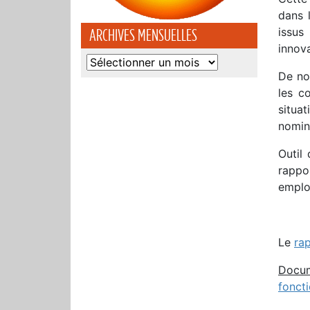
dans l
issus
ARCHIVES MENSUELLES
innov
Archives
De no
mensuelles
les c
situa
nomin
Outil
rappo
employ
Le
ra
Docum
foncti