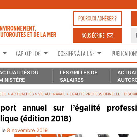
POURQUOI
ADHÉRER ?
NOUS ÉCRIRE
S
CAP-CCP-LDG
DOSSIERS À LA UNE
PUBLICATION
ACTUALITÉS DU
LES GRILLES DE
ACTUAL
MINISTÈRE
SALAIRES
AUTORO
EIL
>
ACTUALITÉS
>
VIE AU TRAVAIL
>
EGALITÉ PROFESSIONNELLE - DISCR
port annuel sur l’égalité profess
lique (édition 2018)
 le
8 novembre 2019