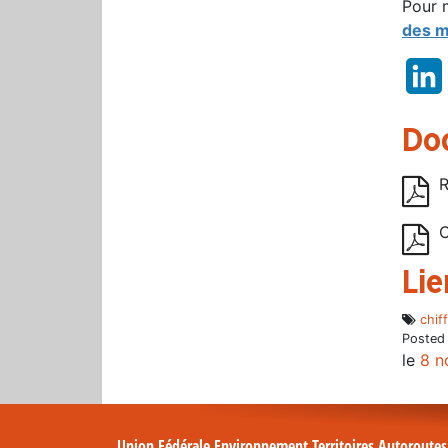
Pour 
des m
Do
R
C
Lie
chif
Posted
le
8 n
Union Fédérale Environnement Territoires Autoroute