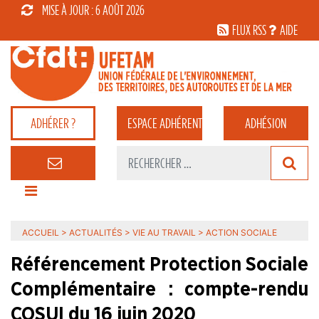
MISE À JOUR : 6 AOÛT 2026
FLUX RSS
AIDE
ADHÉRER ?
ESPACE
ADHÉRENT
ADHÉSION
ACCUEIL
>
ACTUALITÉS
>
VIE AU TRAVAIL
>
ACTION SOCIALE
Référencement Protection Sociale
Complémentaire : compte-rendu
COSUI du 16 juin 2020