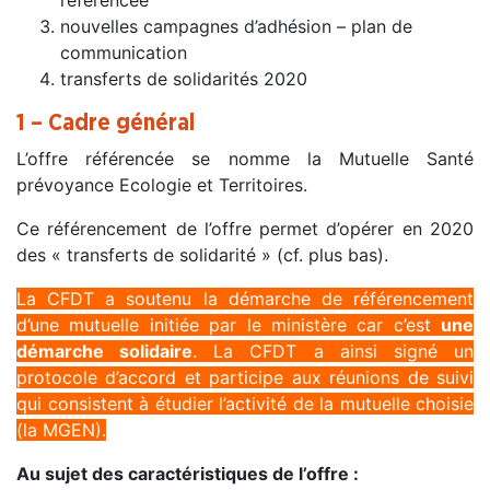
nouvelles campagnes d’adhésion – plan de
communication
transferts de solidarités 2020
1 – Cadre général
L’offre référencée se nomme la Mutuelle Santé
prévoyance Ecologie et Territoires.
Ce référencement de l’offre permet d’opérer en 2020
des « transferts de solidarité » (cf. plus bas).
La CFDT a soutenu la démarche de référencement
d’une mutuelle initiée par le ministère car c’est
une
démarche solidaire
. La CFDT a ainsi signé un
protocole d’accord et participe aux réunions de suivi
qui consistent à étudier l’activité de la mutuelle choisie
(la MGEN).
Au sujet des caractéristiques de l’offre :