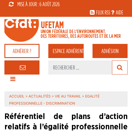
MISE À JOUR : 6 AOÛT 2026
FLUX RSS
AIDE
ADHÉRER ?
ESPACE
ADHÉRENT
ADHÉSION
ACCUEIL
>
ACTUALITÉS
>
VIE AU TRAVAIL
>
EGALITÉ
PROFESSIONNELLE - DISCRIMINATION
Référentiel de plans d’action
relatifs à l’égalité professionnelle