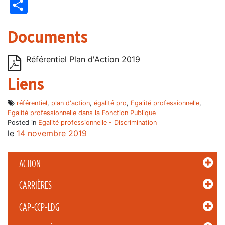
Partager
Documents
Référentiel Plan d'Action 2019
Liens
référentiel
,
plan d'action
,
égalité pro
,
Egalité professionnelle
,
Egalité professionnelle dans la Fonction Publique
Posted in
Egalité professionnelle - Discrimination
le
14 novembre 2019
ACTION
CARRIÈRES
CAP-CCP-LDG