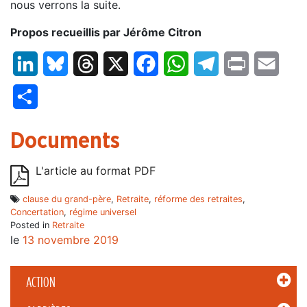
nous verrons la suite.
Propos recueillis par Jérôme Citron
LinkedIn
Bluesky
Threads
X
Facebook
WhatsApp
Telegram
Print
Email
Partager
Documents
L'article au format PDF
clause du grand-père
,
Retraite
,
réforme des retraites
,
Concertation
,
régime universel
Posted in
Retraite
le
13 novembre 2019
ACTION