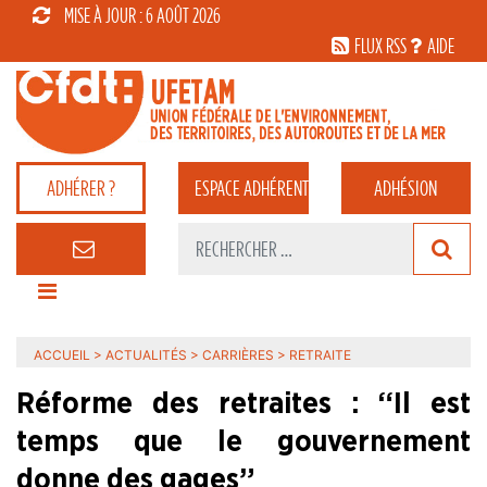
MISE À JOUR : 6 AOÛT 2026
FLUX RSS
AIDE
ADHÉRER ?
ESPACE
ADHÉRENT
ADHÉSION
ACCUEIL
>
ACTUALITÉS
>
CARRIÈRES
>
RETRAITE
Réforme des retraites : “Il est
temps que le gouvernement
donne des gages”