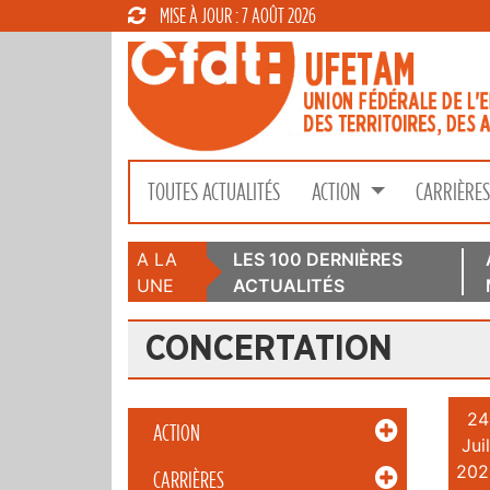
MISE À JOUR : 7 AOÛT 2026
TOUTES ACTUALITÉS
ACTION
CARRIÈRE
A LA
LES 100 DERNIÈRES
UNE
ACTUALITÉS
CONCERTATION
24
ACTION
Juil
202
CARRIÈRES