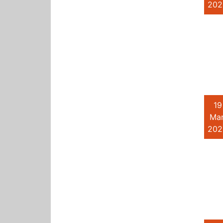
202
19
Mar
202