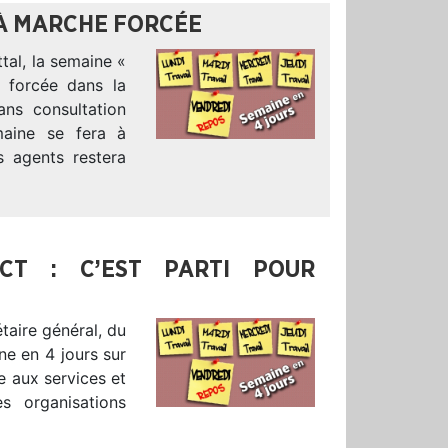
 À MARCHE FORCÉE
tal, la semaine «
 forcée dans la
sans consultation
maine se fera à
s agents restera
CT : C’EST PARTI POUR
taire général, du
ne en 4 jours sur
e aux services et
s organisations