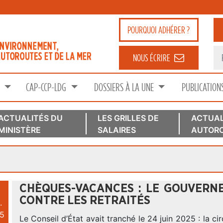
POURQUOI
ADHÉRER ?
NOUS ÉCRIRE
S
CAP-CCP-LDG
DOSSIERS À LA UNE
PUBLICATION
ACTUALITÉS DU
LES GRILLES DE
ACTUAL
MINISTÈRE
SALAIRES
AUTORO
CHÈQUES-VACANCES : LE GOUVERN
CONTRE LES RETRAITÉS
.
5
Le Conseil d’État avait tranché le 24 juin 2025 : la ci