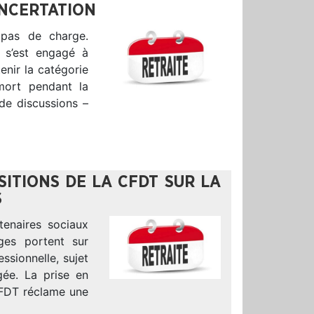
ONCERTATION
 pas de charge.
 s’est engagé à
enir la catégorie
mort pendant la
 de discussions –
SITIONS DE LA CFDT SUR LA
S
tenaires sociaux
ges portent sur
essionnelle, sujet
gée. La prise en
CFDT réclame une