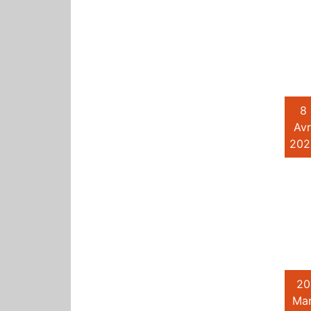
8
Avr
202
20
Mar