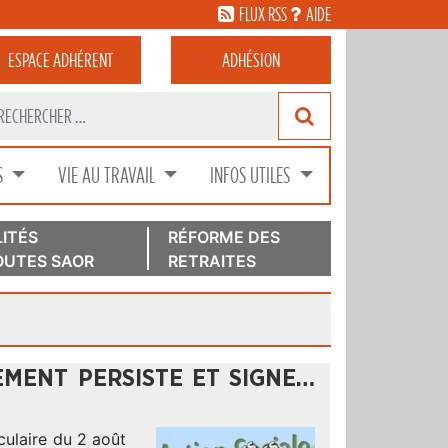
FLUX RSS
AIDE
ESPACE
ADHÉRENT
ADHÉSION
S
VIE AU TRAVAIL
INFOS UTILES
ITÉS
RÉFORME DES
UTES SAOR
RETRAITES
EMENT PERSISTE ET SIGNE…
rculaire du 2 août