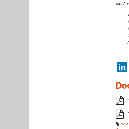
par Ann
A
A
A
A
A
– – – 
Do
L
N
volo