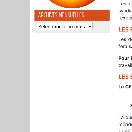
Les c
syndi
ARCHIVES MENSUELLES
l’expé
Archives
LES 
mensuelles
Les d
fera s
Pour 
travail
LES 
La CF
:
La du
mérid
santé 