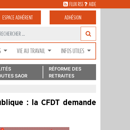
FLUX RSS
AIDE
ESPACE
ADHÉRENT
ADHÉSION
S
VIE AU TRAVAIL
INFOS UTILES
ITÉS
RÉFORME DES
UTES SAOR
RETRAITES
ublique : la CFDT demande