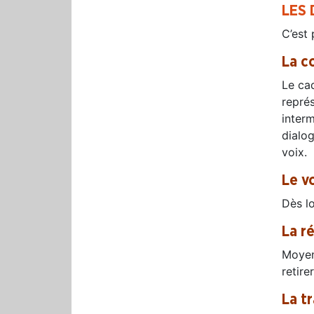
LES
C’est
La c
Le cad
repré
inter
dialo
voix.
Le vo
Dès lo
La ré
Moyen
retire
La t