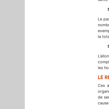
Le pa
nombre
exemp
la tot
L’all
compl
les ho
LE R
Ces a
organi
de se
cause 