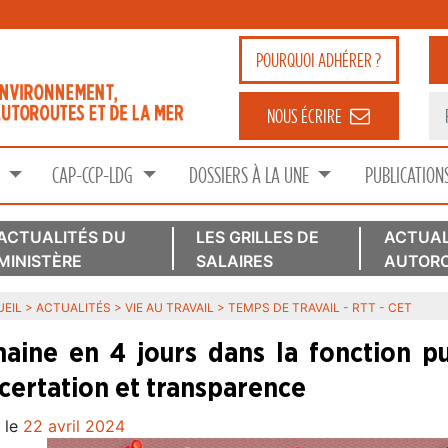
POURQUOI
ADHÉRER ?
NOUS ÉCRIRE
S
CAP-CCP-LDG
DOSSIERS À LA UNE
PUBLICATION
ACTUALITÉS DU
LES GRILLES DE
ACTUAL
MINISTÈRE
SALAIRES
AUTORO
EIL
>
ACTUALITÉS
>
VIE AU TRAVAIL
>
TEMPS DE TRAVAIL - RTT - CET
aine en 4 jours dans la fonction p
certation et transparence
 le
22 avril 2024