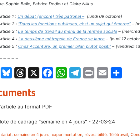
e-Sophie Balle, Fabrice Dedieu et Claire Nillus
rticle 1 :
Un débat (encore) très patronal –
(lundi 09 octobre)
rticle 2 :
“Dans les fonctions publiques, c’est un sujet qui émerge”
– (m
rticle 3 :
Le temps de travail au menu de la rentrée sociale
– (mercredi
rticle 4 :
La deuxième métropole de France se lance
– (jeudi 12 octob
rticle 5 :
Chez Accenture, un premier bilan plutôt positif
– (vendredi 13
– – – – –
LinkedIn
Bluesky
Threads
X
Facebook
WhatsApp
Telegram
Print
Email
Partage
cuments
'article au format PDF
ote de cadrage "semaine en 4 jours" - 22-03-24
ntariat
,
semaine en 4 jours
,
expérimentation
,
réversibilité
,
Télétravail
,
Conc