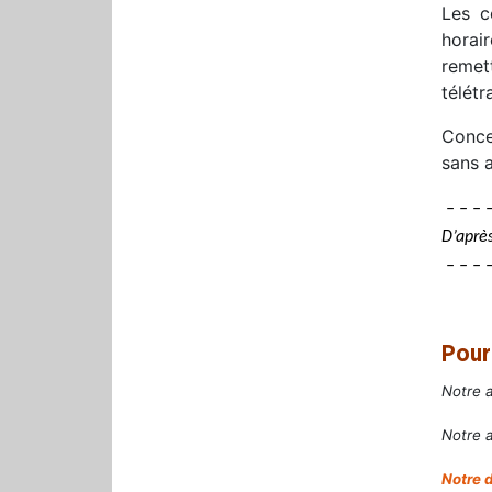
Les c
horai
remet
télétr
Conce
sans a
– – – 
D’après
– – – –
Pour
Notre a
Notre 
Notre 