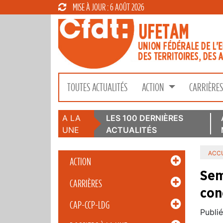
MISE À JOUR : 6 AOÛT 2026
TOUTES ACTUALITÉS
ACTION
CARRIÈRE
A LA
LES 100 DERNIÈRES
UNE
ACTUALITÉS
ACCU
ACTION
Sem
CARRIÈRES
con
CAP-CCP-LDG
Publié