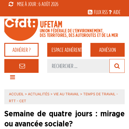
MISE À JOUR : 6 AOÛT 2026
FLUX RSS
AIDE
ADHÉRER ?
ESPACE
ADHÉRENT
ADHÉSION
ACCUEIL
>
ACTUALITÉS
>
VIE AU TRAVAIL
>
TEMPS DE TRAVAIL -
RTT - CET
Semaine de quatre jours : mirage
ou avancée sociale?