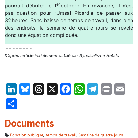
er
pourrait débuter le 1
octobre. En revanche, il n’est
pas question pour l’Urssaf Picardie de passer aux
32 heures. Sans baisse de temps de travail, dans bien
des endroits, la semaine de quatre jours se révèle
donc une équation compliquée.
– – – – – – – –
D’après l’article initialement publié par Syndicalisme Hebdo
– – – – – – – –
– – – – – – – – –
LinkedIn
Bluesky
Threads
X
Facebook
WhatsApp
Telegram
Print
Email
Partager
Documents
Fonction publique
,
temps de travail
,
Semaine de quatre jours
,