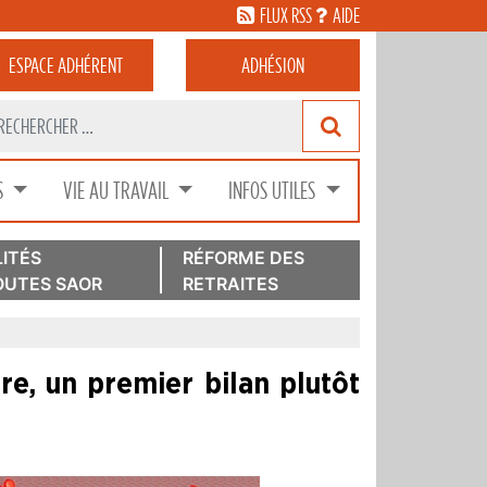
FLUX RSS
AIDE
ESPACE
ADHÉRENT
ADHÉSION
S
VIE AU TRAVAIL
INFOS UTILES
ITÉS
RÉFORME DES
UTES SAOR
RETRAITES
re, un premier bilan plutôt