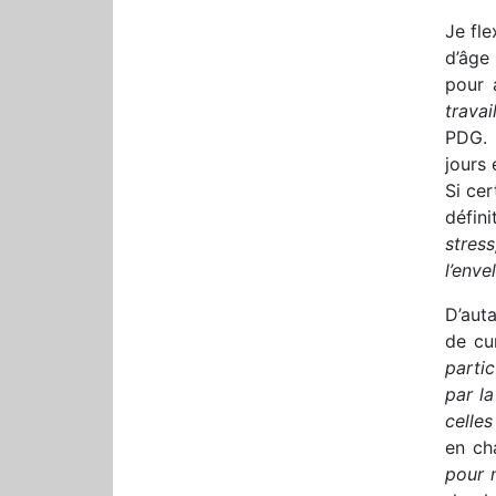
Je fle
d’âge
pour 
travai
PDG. 
jours 
Si cer
défin
stres
l’env
D’auta
de cu
partic
par l
celles
en ch
pour n