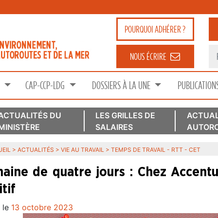
POURQUOI
ADHÉRER ?
NOUS ÉCRIRE
S
CAP-CCP-LDG
DOSSIERS À LA UNE
PUBLICATION
ACTUALITÉS DU
LES GRILLES DE
ACTUAL
MINISTÈRE
SALAIRES
AUTORO
EIL
>
ACTUALITÉS
>
VIE AU TRAVAIL
>
TEMPS DE TRAVAIL - RTT - CET
aine de quatre jours : Chez Accentu
tif
 le
13 octobre 2023