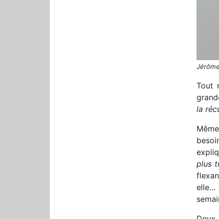
Jérôme
Tout r
grand
la réc
Même 
besoi
expliq
plus t
flexan
elle… 
semai
Deux a