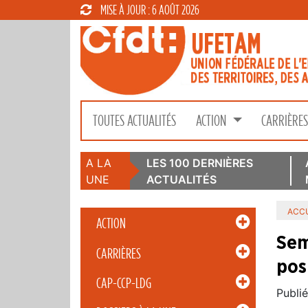
MISE À JOUR : 6 AOÛT 2026
TOUTES ACTUALITÉS
ACTION
CARRIÈRE
A LA
LES 100 DERNIÈRES
UNE
ACTUALITÉS
ACCU
ACTION
Sem
CARRIÈRES
posi
CAP-CCP-LDG
Publié