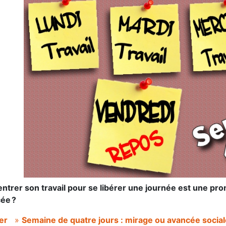
ntrer son travail pour se libérer une journée est une pr
ée ?
ier
»
Semaine de quatre jours : mirage ou avancée socia