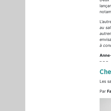
lança
notam
L’autr
au sal
autre
envis
à con
Anne-
– – –
Che
Les sa
Par
F