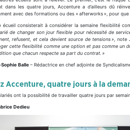
nt dans les quatre jours, Accenture a d’ailleurs dû réi
ment avec des formations ou des « afterworks », pour que l
e écueil consisterait à considérer la semaine flexibilité c
arié de changer son jour flexible pour nécessité de service
ment, refusent, et cela devient source de tensions
»
, note
ager cette flexibilité comme une option et pas comme un dro
dition que chacun respecte sa part du contrat.
»
Sophie Balle
– Rédactrice en chef adjointe de Syndicalis
z Accenture, quatre jours à la dema
lariés ont la possibilité de travailler quatre jours par sema
abrice Dedieu