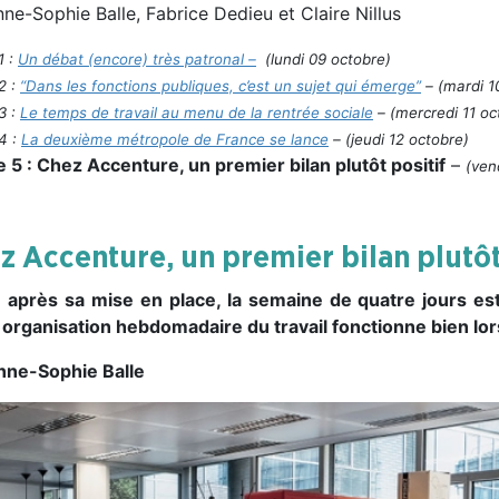
ne-Sophie Balle, Fabrice Dedieu et Claire Nillus
1 :
Un débat (encore) très patronal –
(lundi 09 octobre)
 2 :
“Dans les fonctions publiques, c’est un sujet qui émerge”
– (mardi 1
 3 :
Le temps de travail au menu de la rentrée sociale
– (mercredi 11 oc
 4 :
La deuxième métropole de France se lance
– (jeudi 12 octobre)
e 5 : Chez Accenture, un premier bilan plutôt positif
–
(ven
z Accenture, un premier bilan plutôt
 après sa mise en place, la semaine de quatre jours est 
 organisation hebdomadaire du travail fonctionne bien lors
nne-Sophie Balle