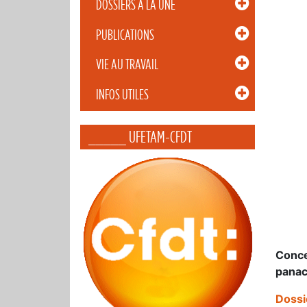
DOSSIERS À LA UNE
PUBLICATIONS
VIE AU TRAVAIL
INFOS UTILES
_____ UFETAM-CFDT
Conce
panac
Doss