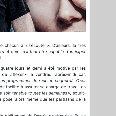
 chacun à « s’écouter ». D’ailleurs, la très
urs et demi.
«
Il faut être capable d’anticiper
.
quatre jours et demi a été motivé par les
 de « flexer » le vendredi après-midi car,
 pas programmer de réunion ce jour-là. C’est
de facilité à assurer sa charge de travail en
a soit tenable toutes les semaines
»,
sourit-
 se pose, alors même que les partisans de la
e délitement de l’esprit d’entreprise. En se