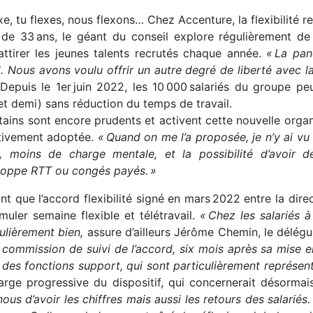
xe, tu flexes, nous flexons… Chez Accenture, la flexibilité
 de 33 ans, le géant du conseil explore régulièrement de
attirer les jeunes talents recrutés chaque année.
« La pan
l. Nous avons voulu offrir un autre degré de liberté avec l
Depuis le 1er juin 2022, les 10 000 salariés du groupe peu
et demi) sans réduction du temps de travail.
tains sont encore prudents et activent cette nouvelle organ
itivement adoptée.
« Quand on me l’a proposée, je n’y ai v
s, moins de charge mentale, et la possibilité d’avoir 
eloppe RTT ou congés payés. »
nt que l’accord flexibilité signé en mars 2022 entre la dir
muler semaine flexible et télétravail.
« Chez les salariés à
ulièrement bien,
assure d’ailleurs Jérôme Chemin, le délég
a commission de suivi de l’accord, six mois après sa mise e
 des fonctions support, qui sont particulièrement représent
arge progressive du dispositif, qui concernerait désormais
ous d’avoir les chiffres mais aussi les retours des salariés.