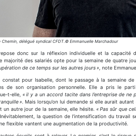
 Chemin, délégué syndical CFDT.© Emmanuelle Marchadour
epose donc sur la réflexion individuelle et la capacité de
e majorité des salariés opte pour la semaine de quatre jo
upération de ce temps sur les autres jours
»,
note Emmanuel
constat pour Isabelle, dont le passage à la semaine de 
ns de son organisation personnelle. Elle a pris le parti
ue-t-elle,
«
il y a un accord tacite dans l’entreprise de ne
ranquille
».
Mais lorsqu’on lui demande si elle aurait autant 
t un autre jour de la semaine, elle hésite.
«
Pas sûr que cel
Inévitablement, la question de l’intensification du travail
ne flexible vantent une augmentation de la productivité.
utres écueils sont à relever. Le premier, c’est le risque d