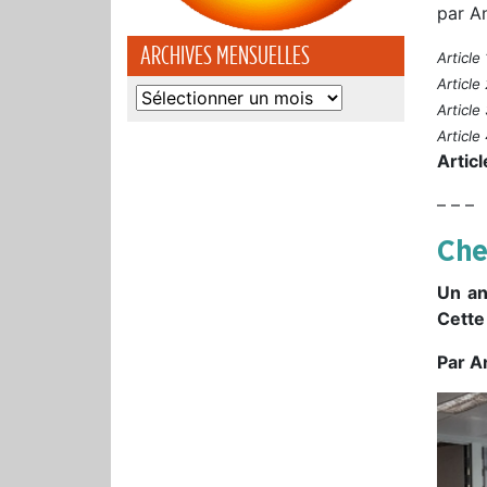
par An
ARCHIVES MENSUELLES
Article 
Article
Archives
Article
mensuelles
Article
Articl
– – –
Che
Un an
Cette
Par A