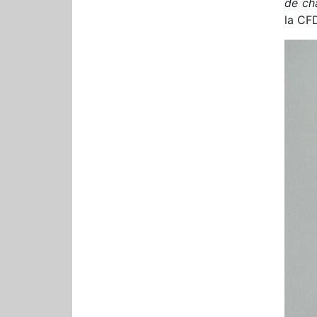
de cha
la CF