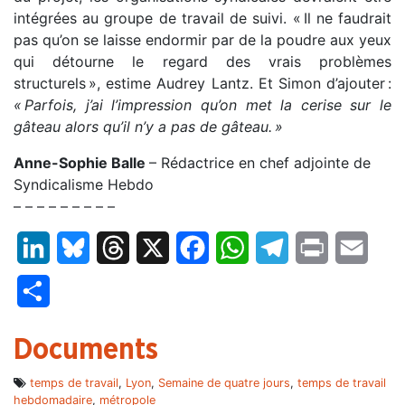
intégrées au groupe de travail de suivi. « Il ne faudrait
pas qu’on se laisse endormir par de la poudre aux yeux
qui détourne le regard des vrais problèmes
structurels », estime Audrey Lantz. Et Simon d’ajouter :
« Parfois, j’ai l’impression qu’on met la cerise sur le
gâteau alors qu’il n’y a pas de gâteau. »
Anne-Sophie Balle
– Rédactrice en chef adjointe de
Syndicalisme Hebdo
– – – – – – – – –
LinkedIn
Bluesky
Threads
X
Facebook
WhatsApp
Telegram
Print
Email
Partager
Documents
temps de travail
,
Lyon
,
Semaine de quatre jours
,
temps de travail
hebdomadaire
,
métropole