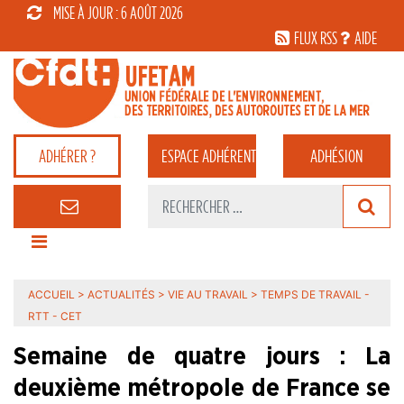
MISE À JOUR : 6 AOÛT 2026
FLUX RSS
AIDE
ADHÉRER ?
ESPACE
ADHÉRENT
ADHÉSION
ACCUEIL
>
ACTUALITÉS
>
VIE AU TRAVAIL
>
TEMPS DE TRAVAIL -
RTT - CET
Semaine de quatre jours : La
deuxième métropole de France se