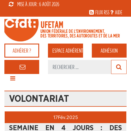
MISE À JOUR : 6 AOÛT 2026
FLUX RSS
AIDE
ADHÉRER ?
ESPACE
ADHÉRENT
ADHÉSION
VOLONTARIAT
17
Fév.
2025
SEMAINE EN 4 JOURS : DES