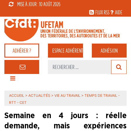
MISE À JOUR : 10 AOÛT 2026
FLUX RSS
AIDE
ADHÉRER ?
ESPACE
ADHÉRENT
ADHÉSION
ACCUEIL
>
ACTUALITÉS
>
VIE AU TRAVAIL
>
TEMPS DE TRAVAIL -
RTT - CET
Semaine en 4 jours : réelle
demande, mais expériences