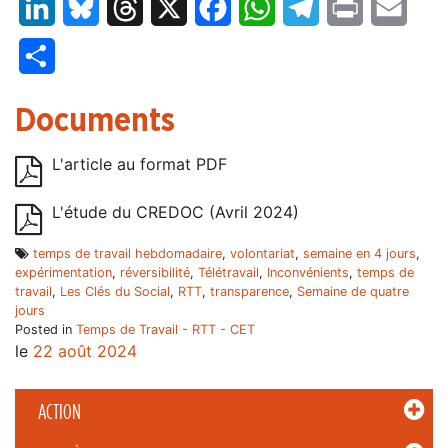
LinkedIn
Bluesky
Threads
X
Facebook
WhatsApp
Telegram
Print
Email
Partager
Documents
L'article au format PDF
L'étude du CREDOC (Avril 2024)
temps de travail hebdomadaire
,
volontariat
,
semaine en 4 jours
,
expérimentation
,
réversibilité
,
Télétravail
,
Inconvénients
,
temps de
travail
,
Les Clés du Social
,
RTT
,
transparence
,
Semaine de quatre
jours
Posted in
Temps de Travail - RTT - CET
le
22 août 2024
ACTION