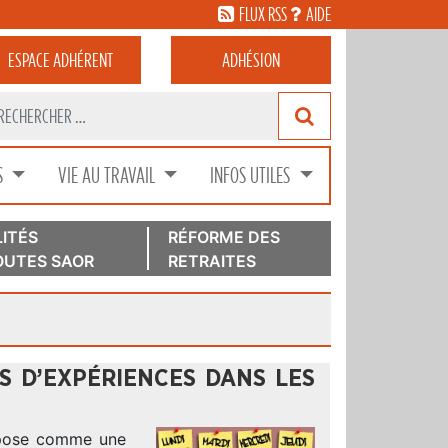
FLUX RSS
AIDE
ESPACE
ADHÉRENT
ADHÉSION
S
VIE AU TRAVAIL
INFOS UTILES
ITÉS
RÉFORME DES
UTES SAOR
RETRAITES
S D’EXPÉRIENCES DANS LES
impose comme une