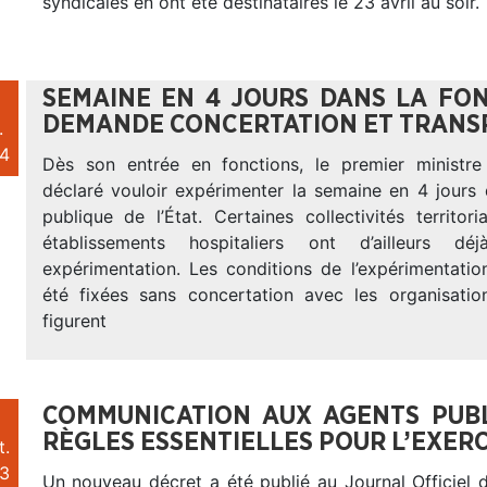
syndicales en ont été destinataires le 23 avril au soir.
SEMAINE EN 4 JOURS DANS LA FON
DEMANDE CONCERTATION ET TRANS
.
4
Dès son entrée en fonctions, le premier ministre
déclaré vouloir expérimenter la semaine en 4 jours 
publique de l’État. Certaines collectivités territor
établissements hospitaliers ont d’ailleurs dé
expérimentation. Les conditions de l’expérimentatio
été fixées sans concertation avec les organisatio
figurent
COMMUNICATION AUX AGENTS PUBL
RÈGLES ESSENTIELLES POUR L’EXER
t.
3
Un nouveau décret a été publié au Journal Officiel 