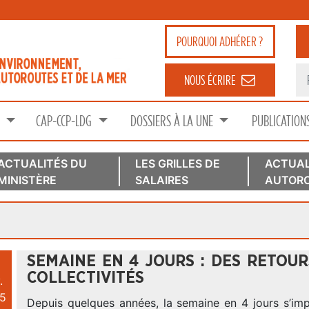
POURQUOI
ADHÉRER ?
NOUS ÉCRIRE
S
CAP-CCP-LDG
DOSSIERS À LA UNE
PUBLICATION
ACTUALITÉS DU
LES GRILLES DE
ACTUAL
MINISTÈRE
SALAIRES
AUTORO
SEMAINE EN 4 JOURS : DES RETOUR
COLLECTIVITÉS
.
5
Depuis quelques années, la semaine en 4 jours s’