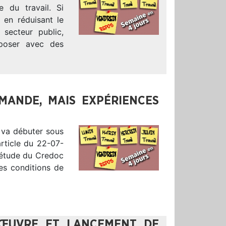
le du travail. Si
 en réduisant le
secteur public,
mposer avec des
EMANDE, MAIS EXPÉRIENCES
s va débuter sous
article du 22-07-
e étude du Credoc
des conditions de
 ŒUVRE ET LANCEMENT DE