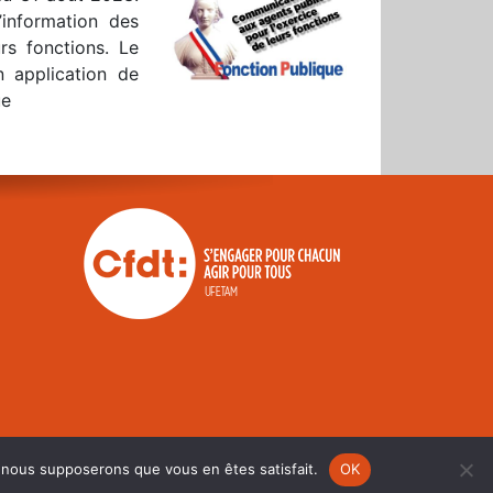
’information des
rs fonctions. Le
 application de
ue
e, nous supposerons que vous en êtes satisfait.
OK