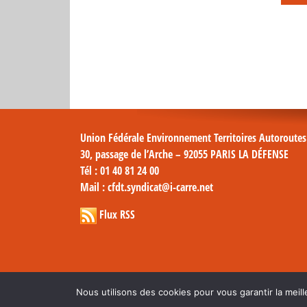
Union Fédérale Environnement Territoires Autoroute
30, passage de l’Arche – 92055 PARIS LA DÉFENSE
Tél
: 01 40 81 24 00
Mail
: cfdt.syndicat@i-carre.net
Flux RSS
Nous utilisons des cookies pour vous garantir la meill