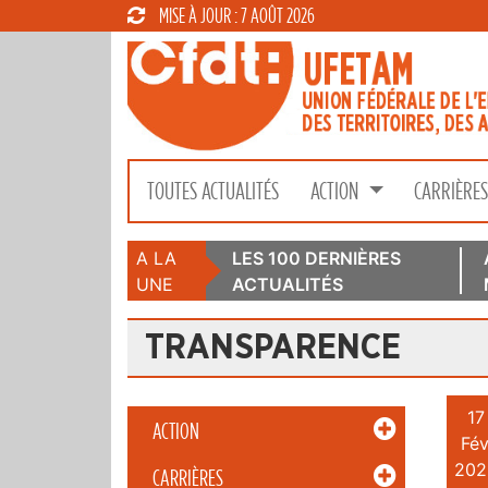
MISE À JOUR : 7 AOÛT 2026
TOUTES ACTUALITÉS
ACTION
CARRIÈRE
A LA
LES 100 DERNIÈRES
UNE
ACTUALITÉS
TRANSPARENCE
17
ACTION
Fév
202
CARRIÈRES