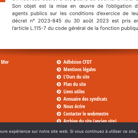
Son objet est la mise en œuvre de l’obligation d
agents publics sur les conditions d’exercice de leu
décret n° 2023-845 du 30 août 2023 est pris en
l’article L.115-7 du code général de la fonction publiq
s Mer
Adhésion CFDT
Mentions légales
L’Ours du site
Plan du site
Liens utiles
Annuaire des syndicats
Nous écrire
Contacter le webmestre
Archive du site (ancien site)
eure expérience sur notre site web. Si vous continuez à utiliser ce sit