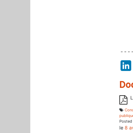
– – – –
Do
L
Conc
publiqu
Posted
le
8 a