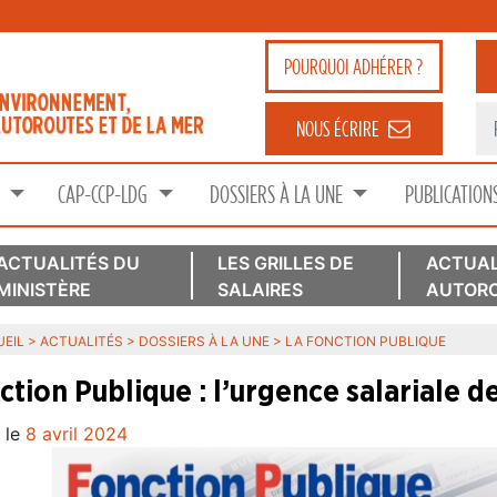
POURQUOI
ADHÉRER ?
NOUS ÉCRIRE
S
CAP-CCP-LDG
DOSSIERS À LA UNE
PUBLICATION
ACTUALITÉS DU
LES GRILLES DE
ACTUAL
MINISTÈRE
SALAIRES
AUTORO
EIL
>
ACTUALITÉS
>
DOSSIERS À LA UNE
>
LA FONCTION PUBLIQUE
ction Publique : l’urgence salariale 
 le
8 avril 2024