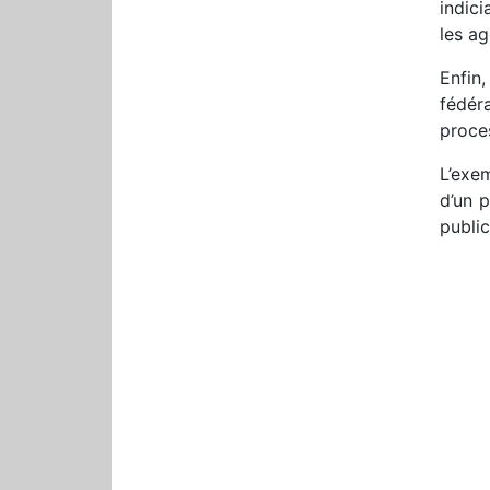
indici
les a
Enfin,
fédér
proce
L’exe
d’un 
public