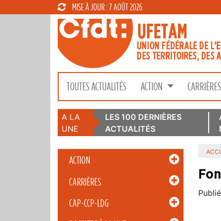
MISE À JOUR : 7 AOÛT 2026
TOUTES ACTUALITÉS
ACTION
CARRIÈRE
A LA
LES 100 DERNIÈRES
UNE
ACTUALITÉS
ACCU
ACTION
Fon
CARRIÈRES
Publié
CAP-CCP-LDG