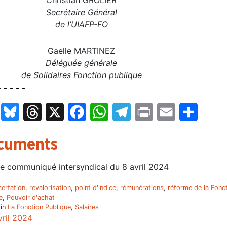
Secrétaire Général
de l’UIAFP-FO
.
Gaelle MARTINEZ
Déléguée générale
de Solidaires Fonction publique
 – – – –
LinkedIn
Bluesky
Threads
X
Facebook
WhatsApp
Telegram
Print
Email
Partage
cuments
e communiqué intersyndical du 8 avril 2024
ertation
,
revalorisation
,
point d'indice
,
rémunérations
,
réforme de la Fonc
e
,
Pouvoir d'achat
 in
La Fonction Publique
,
Salaires
vril 2024