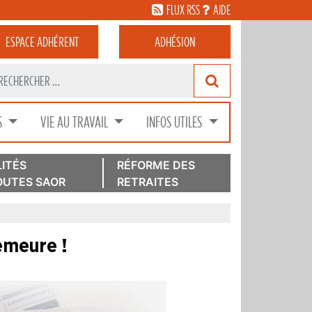
FLUX RSS
AIDE
ESPACE
ADHÉRENT
ADHÉSION
S
VIE AU TRAVAIL
INFOS UTILES
ITÉS
RÉFORME DES
UTES SAOR
RETRAITES
demeure !