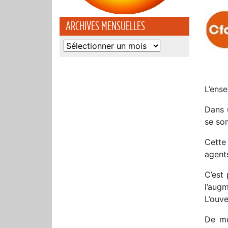
ARCHIVES MENSUELLES
Archives
mensuelles
L’ense
Dans 
se son
Cette
agent
C’est
l’aug
L’ouve
De mê