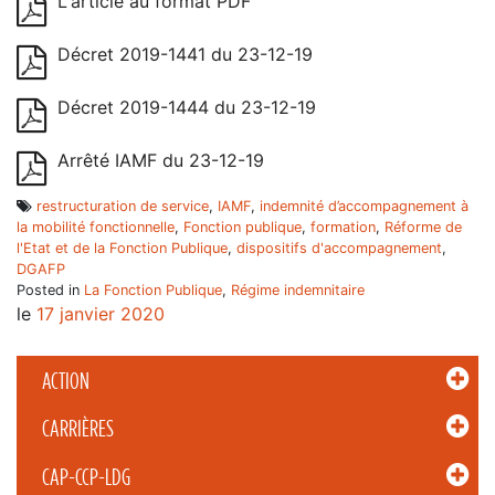
L'article au format PDF
Décret 2019-1441 du 23-12-19
Décret 2019-1444 du 23-12-19
Arrêté IAMF du 23-12-19
restructuration de service
,
IAMF
,
indemnité d’accompagnement à
la mobilité fonctionnelle
,
Fonction publique
,
formation
,
Réforme de
l'Etat et de la Fonction Publique
,
dispositifs d'accompagnement
,
DGAFP
Posted in
La Fonction Publique
,
Régime indemnitaire
le
17 janvier 2020
ACTION
CARRIÈRES
CAP-CCP-LDG