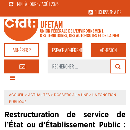
MISE À JOUR : 7 AOÛT 2026
FLUX RSS
AIDE
ADHÉRER ?
ESPACE
ADHÉRENT
ADHÉSION
ACCUEIL
>
ACTUALITÉS
>
DOSSIERS À LA UNE
>
LA FONCTION
PUBLIQUE
Restructuration de service de
l’État ou d’Établissement Public :