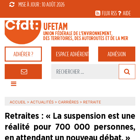
MISE À JOUR : 10 AOÛT 2026
FLUX RSS
AIDE
ADHÉRER ?
ESPACE
ADHÉRENT
ADHÉSION
ACCUEIL
>
ACTUALITÉS
>
CARRIÈRES
>
RETRAITE
Retraites : « La suspension est une
réalité pour 700 000 personnes,
en attendant un nouveau débat. »