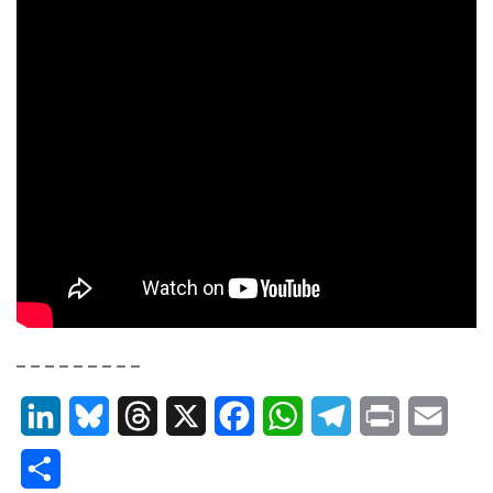
– – – – – – – – –
LinkedIn
Bluesky
Threads
X
Facebook
WhatsApp
Telegram
Print
Email
Partager