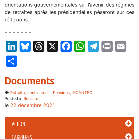
orientations gouvernementales sur l’avenir des régimes
de retraites après les présidentielles pèseront sur ces
réflexions.
– – – – – – –
LinkedIn
Bluesky
Threads
X
Facebook
WhatsApp
Telegram
Print
Email
Partager
Documents
Retraite
,
contractuels
,
Pensions
,
IRCANTEC
Posted in
Retraite
le
22 décembre 2021
ACTION
CARRIÈRES