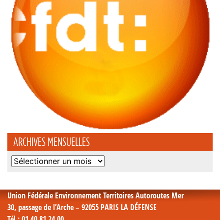
ARCHIVES MENSUELLES
Archives
mensuelles
Union Fédérale Environnement Territoires Autoroutes Mer
30, passage de l’Arche – 92055 PARIS LA DÉFENSE
Tél
: 01 40 81 24 00