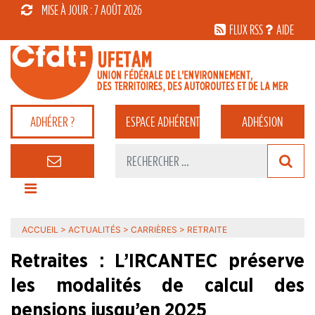
MISE À JOUR : 7 AOÛT 2026
FLUX RSS
AIDE
ADHÉRER ?
ESPACE
ADHÉRENT
ADHÉSION
ACCUEIL
>
ACTUALITÉS
>
CARRIÈRES
>
RETRAITE
Retraites : L’IRCANTEC préserve
les modalités de calcul des
pensions jusqu’en 2025