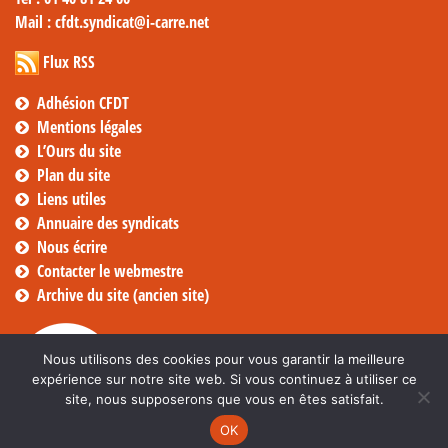
Mail
: cfdt.syndicat@i-carre.net
Flux RSS
Adhésion CFDT
Mentions légales
L’Ours du site
Plan du site
Liens utiles
Annuaire des syndicats
Nous écrire
Contacter le webmestre
Archive du site (ancien site)
Nous utilisons des cookies pour vous garantir la meilleure
expérience sur notre site web. Si vous continuez à utiliser ce
site, nous supposerons que vous en êtes satisfait.
OK