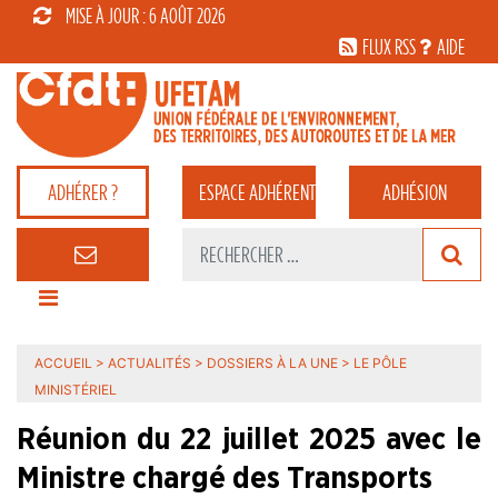
MISE À JOUR : 6 AOÛT 2026
FLUX RSS
AIDE
ADHÉRER ?
ESPACE
ADHÉRENT
ADHÉSION
ACCUEIL
>
ACTUALITÉS
>
DOSSIERS À LA UNE
>
LE PÔLE
MINISTÉRIEL
Réunion du 22 juillet 2025 avec le
Ministre chargé des Transports