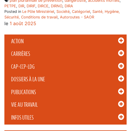
plan pluriannuel de prévention
,
dangerosité
,
accidents mortels
,
PETPE
,
DIR
,
DIRIF
,
DIRCE
,
DIRNO
,
DIRA
Posted in
Le Pôle Ministériel
,
Société
,
Catégoriel
,
Santé, Hygiène,
Sécurité, Conditions de travail
,
Autoroutes - SAOR
le
1 août 2025
ACTION
CARRIÈRES
CAP-CCP-LDG
DOSSIERS À LA UNE
PUBLICATIONS
VIE AU TRAVAIL
INFOS UTILES