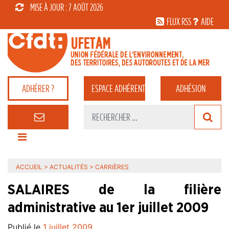
MISE À JOUR : 7 AOÛT 2026
FLUX RSS
AIDE
ADHÉRER ?
ESPACE
ADHÉRENT
ADHÉSION
ACCUEIL
>
ACTUALITÉS
>
CARRIÈRES
SALAIRES de la filière
administrative au 1er juillet 2009
Publié le
1 juillet 2009