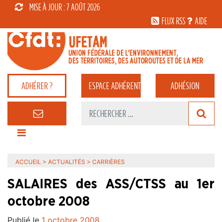
MISE À JOUR : 7 AOÛT 2026
FLUX RSS
AIDE
ADHÉRER ?
ESPACE
ADHÉRENT
ADHÉSION
ACCUEIL
>
ACTUALITÉS
>
CARRIÈRES
SALAIRES des ASS/CTSS au 1er
octobre 2008
Publié le
1 octobre 2008