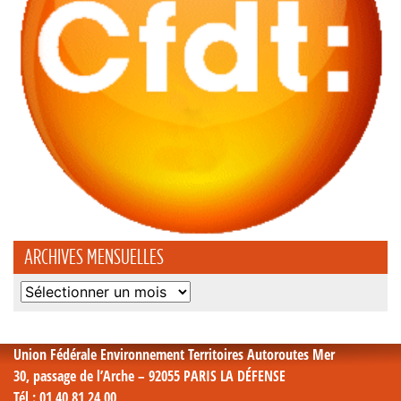
ARCHIVES MENSUELLES
Archives
mensuelles
Union Fédérale Environnement Territoires Autoroutes Mer
30, passage de l’Arche – 92055 PARIS LA DÉFENSE
Tél
: 01 40 81 24 00