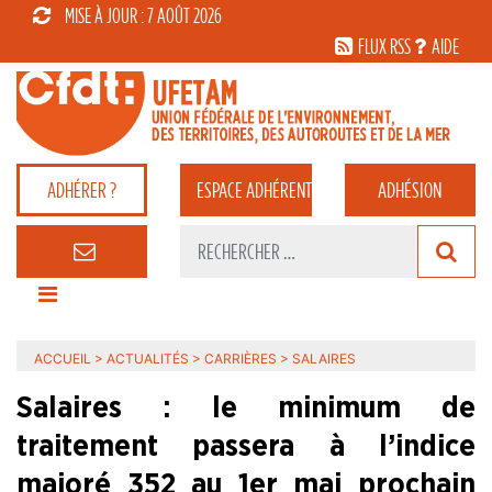
MISE À JOUR : 7 AOÛT 2026
FLUX RSS
AIDE
ADHÉRER ?
ESPACE
ADHÉRENT
ADHÉSION
ACCUEIL
>
ACTUALITÉS
>
CARRIÈRES
>
SALAIRES
Salaires : le minimum de
traitement passera à l’indice
majoré 352 au 1er mai prochain