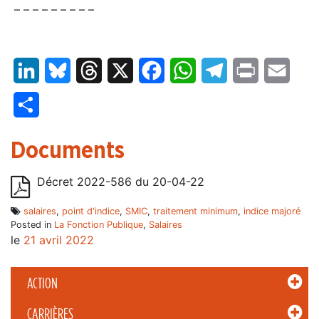
– – – – – – – – –
LinkedIn
Bluesky
Threads
X
Facebook
WhatsApp
Telegram
Print
Email
Partager
Documents
Décret 2022-586 du 20-04-22
salaires
,
point d'indice
,
SMIC
,
traitement minimum
,
indice majoré
Posted in
La Fonction Publique
,
Salaires
le
21 avril 2022
ACTION
CARRIÈRES