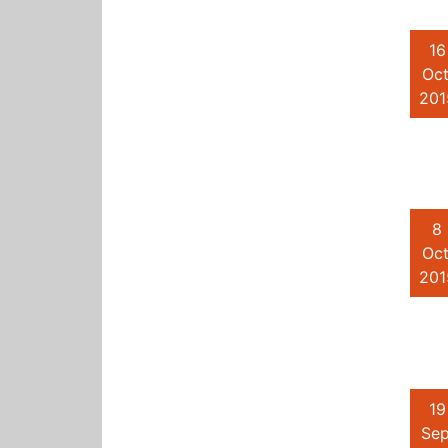
16
Oct
201
8
Oct
201
19
Sep