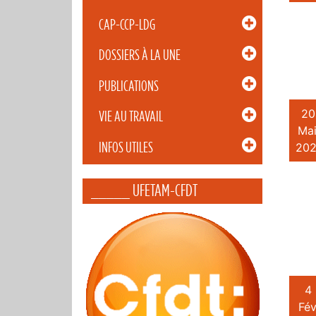
CAP-CCP-LDG
DOSSIERS À LA UNE
PUBLICATIONS
20
VIE AU TRAVAIL
Mai
INFOS UTILES
202
_____ UFETAM-CFDT
4
Fév