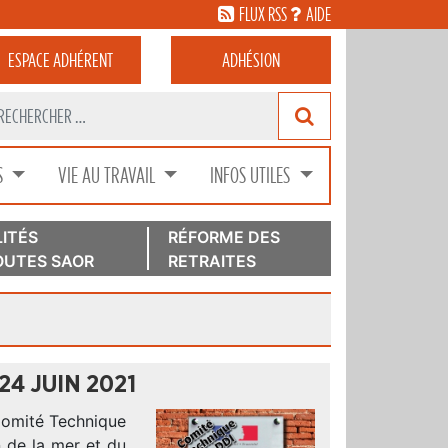
FLUX RSS
AIDE
ESPACE
ADHÉRENT
ADHÉSION
S
VIE AU TRAVAIL
INFOS UTILES
ITÉS
RÉFORME DES
UTES SAOR
RETRAITES
24 JUIN 2021
Comité Technique
n de la mer et du