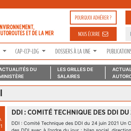
POURQUOI
ADHÉRER ?
NOUS ÉCRIRE
S
CAP-CCP-LDG
DOSSIERS À LA UNE
PUBLICATION
ACTUALITÉS DU
LES GRILLES DE
ACTUAL
MINISTÈRE
SALAIRES
AUTORO
I
DDI : COMITÉ TECHNIQUE DES DDI DU 
.
DDI : Comité Technique des DDI du 24 juin 2021 Un 
1
des DDI avec à l’ordre du jour : bilan social, directio