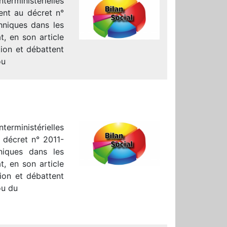
terministérielles
nt au décret n°
hniques dans les
t, en son article
ion et débattent
ou
terministérielles
 décret n° 2011-
niques dans les
t, en son article
ion et débattent
ou du