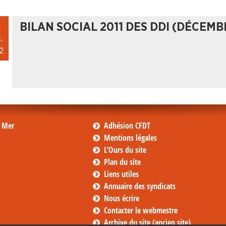
BILAN SOCIAL 2011 DES DDI (DÉCEMB
.
2
s Mer
Adhésion CFDT
Mentions légales
L’Ours du site
Plan du site
Liens utiles
Annuaire des syndicats
Nous écrire
Contacter le webmestre
Archive du site (ancien site)