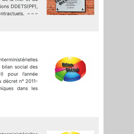
ctions DDETS(PP),
ontractuels. – – –
terministérielles
 bilan social des
DI) pour l’année
u décret n° 2011-
niques dans les