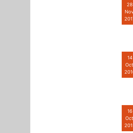
28
Nov
201
14
Oct
201
16
Oct
201