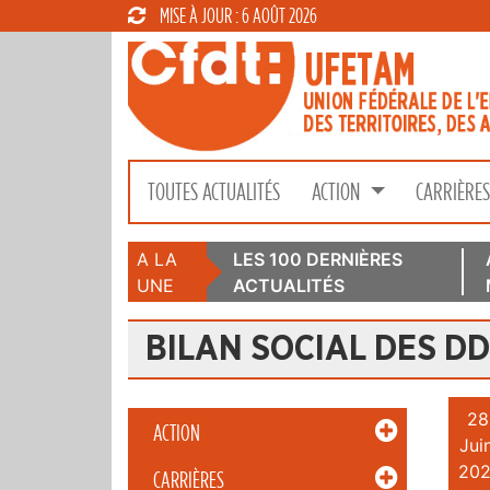
MISE À JOUR : 6 AOÛT 2026
TOUTES ACTUALITÉS
ACTION
CARRIÈRE
A LA
LES 100 DERNIÈRES
UNE
ACTUALITÉS
BILAN SOCIAL DES DD
28
ACTION
Juin
202
CARRIÈRES