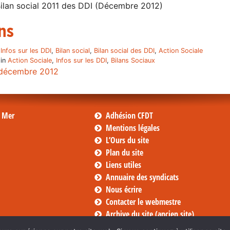
ilan social 2011 des DDI (Décembre 2012)
ns
,
Infos sur les DDI
,
Bilan social
,
Bilan social des DDI
,
Action Sociale
 in
Action Sociale
,
Infos sur les DDI
,
Bilans Sociaux
décembre 2012
s Mer
Adhésion CFDT
Mentions légales
L’Ours du site
Plan du site
Liens utiles
Annuaire des syndicats
Nous écrire
Contacter le webmestre
Archive du site (ancien site)