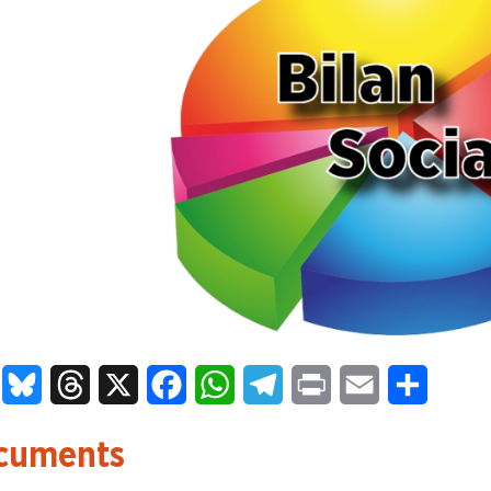
LinkedIn
Bluesky
Threads
X
Facebook
WhatsApp
Telegram
Print
Email
Partage
cuments