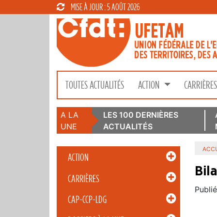
MISE À JOUR : 5 AOÛT 2026
TOUTES ACTUALITÉS
ACTION
CARRIÈRE
A LA
LES 100 DERNIÈRES
UNE
ACTUALITÉS
ACCU
ACTION
Bil
CARRIÈRES
Publié
CAP-CCP-LDG