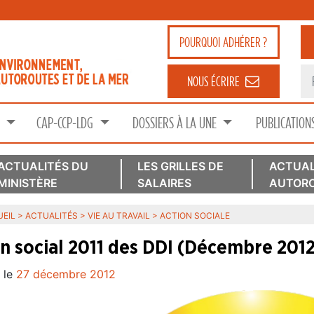
POURQUOI
ADHÉRER ?
NOUS ÉCRIRE
S
CAP-CCP-LDG
DOSSIERS À LA UNE
PUBLICATION
ACTUALITÉS DU
LES GRILLES DE
ACTUAL
MINISTÈRE
SALAIRES
AUTORO
EIL
>
ACTUALITÉS
>
VIE AU TRAVAIL
>
ACTION SOCIALE
an social 2011 des DDI (Décembre 201
 le
27 décembre 2012