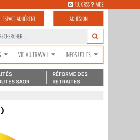
FLUX RSS
AIDE
ESPACE
ADHÉRENT
ADHÉSION
S
VIE AU TRAVAIL
INFOS UTILES
ITÉS
RÉFORME DES
UTES SAOR
RETRAITES
2)