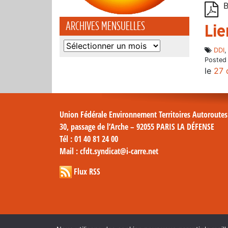
B
ARCHIVES MENSUELLES
Lie
Archives
DDI
mensuelles
Posted
le
27 
Union Fédérale Environnement Territoires Autoroute
30, passage de l’Arche – 92055 PARIS LA DÉFENSE
Tél
: 01 40 81 24 00
Mail
: cfdt.syndicat@i-carre.net
Flux RSS