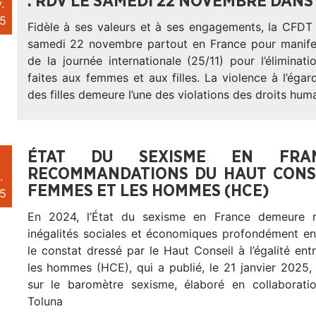
: RDV LE SAMEDI 22 NOVEMBRE DANS 
.
5
Fidèle à ses valeurs et à ses engagements, la CFDT 
samedi 22 novembre partout en France pour manifes
de la journée internationale (25/11) pour l’éliminat
faites aux femmes et aux filles. La violence à l’ég
des filles demeure l’une des violations des droits huma
ÉTAT DU SEXISME EN FRA
RECOMMANDATIONS DU HAUT CONSE
.
FEMMES ET LES HOMMES (HCE)
5
En 2024, l’État du sexisme en France demeure 
inégalités sociales et économiques profondément enr
le constat dressé par le Haut Conseil à l’égalité en
les hommes (HCE), qui a publié, le 21 janvier 2025,
sur le baromètre sexisme, élaboré en collaboration
Toluna