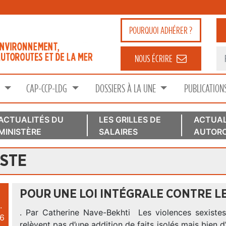
POURQUOI
ADHÉRER ?
NOUS ÉCRIRE
S
CAP-CCP-LDG
DOSSIERS À LA UNE
PUBLICATION
ACTUALITÉS DU
LES GRILLES DE
ACTUAL
MINISTÈRE
SALAIRES
AUTORO
STE
POUR UNE LOI INTÉGRALE CONTRE L
.
. Par Catherine Nave-Bekhti Les violences sexistes
6
relèvent pas d’une addition de faits isolés mais bien 