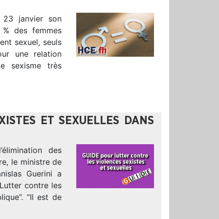
 23 janvier son
37 % des femmes
ent sexuel, seuls
ur une relation
de sexisme très
XISTES ET SEXUELLES DANS
’élimination des
e, le ministre de
nislas Guerini a
utter contre les
ique”. “Il est de