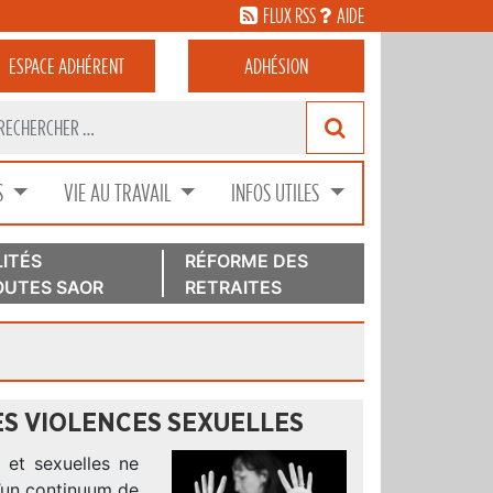
FLUX RSS
AIDE
ESPACE
ADHÉRENT
ADHÉSION
S
VIE AU TRAVAIL
INFOS UTILES
ITÉS
RÉFORME DES
UTES SAOR
RETRAITES
ES VIOLENCES SEXUELLES
 et sexuelles ne
d’un continuum de