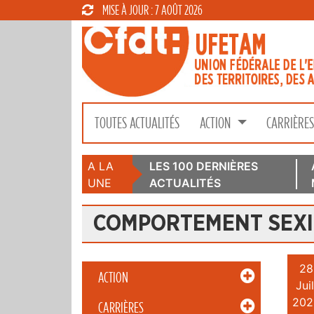
MISE À JOUR : 7 AOÛT 2026
TOUTES ACTUALITÉS
ACTION
CARRIÈRE
A LA
LES 100 DERNIÈRES
UNE
ACTUALITÉS
COMPORTEMENT SEXI
28
ACTION
Juil
202
CARRIÈRES