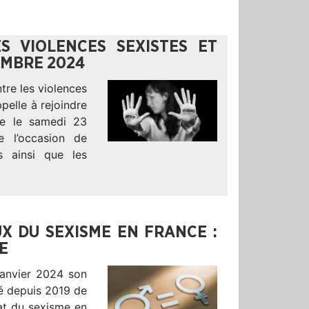
S VIOLENCES SEXISTES ET
EMBRE 2024
tre les violences
pelle à rejoindre
nce le samedi 23
e l’occasion de
s ainsi que les
UX DU SEXISME EN FRANCE :
E
 janvier 2024 son
é depuis 2019 de
at du sexisme en