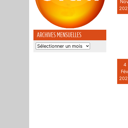
Nov
202
ARCHIVES MENSUELLES
Archives
mensuelles
4
Fév
202