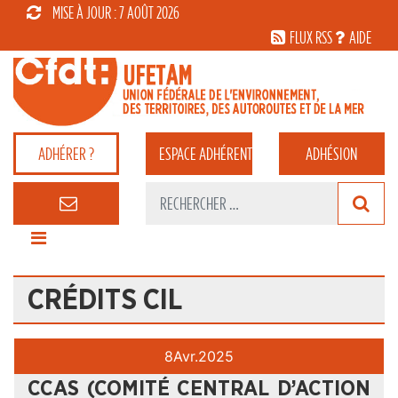
MISE À JOUR : 7 AOÛT 2026
FLUX RSS
AIDE
ADHÉRER ?
ESPACE
ADHÉRENT
ADHÉSION
CRÉDITS CIL
8
Avr.
2025
CCAS (COMITÉ CENTRAL D’ACTION