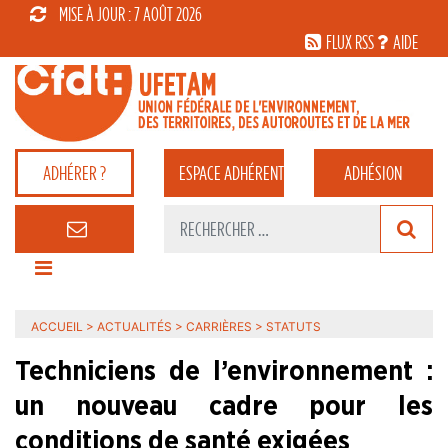
MISE À JOUR : 7 AOÛT 2026
FLUX RSS
AIDE
ADHÉRER ?
ESPACE
ADHÉRENT
ADHÉSION
ACCUEIL
>
ACTUALITÉS
>
CARRIÈRES
>
STATUTS
Techniciens de l’environnement :
un nouveau cadre pour les
conditions de santé exigées