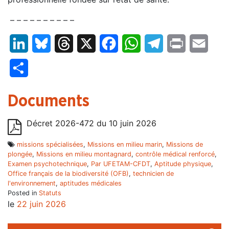
– – – – – – – – – –
LinkedIn
Bluesky
Threads
X
Facebook
WhatsApp
Telegram
Print
Email
Partager
Documents
Décret 2026-472 du 10 juin 2026
missions spécialisées
,
Missions en milieu marin
,
Missions de
plongée
,
Missions en milieu montagnard
,
contrôle médical renforcé
,
Examen psychotechnique
,
Par UFETAM-CFDT
,
Aptitude physique
,
Office français de la biodiversité (OFB)
,
technicien de
l'environnement
,
aptitudes médicales
Posted in
Statuts
le
22 juin 2026