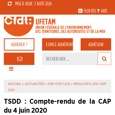
MISE À JOUR : 7 AOÛT 2026
FLUX RSS
AIDE
ADHÉRER ?
ESPACE
ADHÉRENT
ADHÉSION
ACCUEIL
>
ACTUALITÉS
>
CAP-CCP-LDG
>
RÉSULTATS LDG-CAP-
CCP
TSDD : Compte-rendu de la CAP
du 4 juin 2020