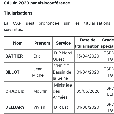
04 juin 2020 par visioconférence
Titularisations :
La CAP s’est prononcée sur les titularisations
suivantes.
Date de
Grade
Nom
Prénom
Service
titularisation
spécial
DIR Nord-
TSP
BATTIER
Éric
15/04/2020
Ouest
TG
VNF DT
Jean-
TSP
BILLOT
Bassin de
01/04/2020
Michel
TG
la Seine
Ministère
TSP
CHAOUID
Mounir
des
05/05/2020
EEI
Armées
TSP
DELBARY
Vivian
DIR Est
01/06/2020
TG