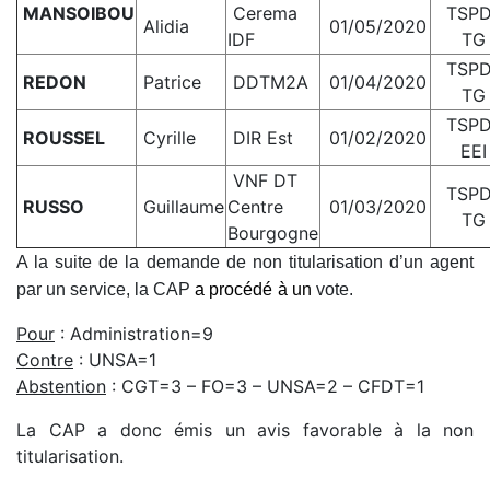
MANSOIBOU
Cerema
TSP
Alidia
01/05/2020
IDF
TG
TSP
REDON
Patrice
DDTM2A
01/04/2020
TG
TSP
ROUSSEL
Cyrille
DIR Est
01/02/2020
EEI
VNF DT
TSP
RUSSO
Guillaume
Centre
01/03/2020
TG
Bourgogne
A la suite de la demande de non titularisation d’un agent
par
un service, la CAP
a procédé
à un
vote.
Pour
: Administration=9
Contre
: UNSA=1
Abstention
: CGT=3 – FO=3 – UNSA=2 – CFDT=1
La CAP a donc émis un avis favorable à la non
titularisation.