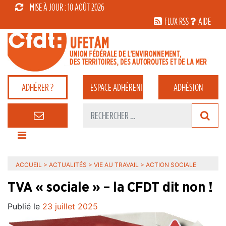
MISE À JOUR : 10 AOÛT 2026
FLUX RSS
AIDE
ADHÉRER ?
ESPACE
ADHÉRENT
ADHÉSION
ACCUEIL
>
ACTUALITÉS
>
VIE AU TRAVAIL
>
ACTION SOCIALE
TVA « sociale » – la CFDT dit non !
Publié le
23 juillet 2025