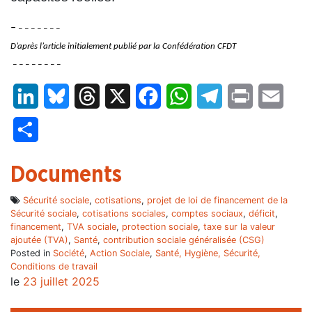
–
– – – – – – –
D’après l’article initialement publié par la Confédération CFDT
– – – – – – – –
LinkedIn
Bluesky
Threads
X
Facebook
WhatsApp
Telegram
Print
Email
Partager
Documents
Sécurité sociale
,
cotisations
,
projet de loi de financement de la
Sécurité sociale
,
cotisations sociales
,
comptes sociaux
,
déficit
,
financement
,
TVA sociale
,
protection sociale
,
taxe sur la valeur
ajoutée (TVA)
,
Santé
,
contribution sociale généralisée (CSG)
Posted in
Société
,
Action Sociale
,
Santé, Hygiène, Sécurité,
Conditions de travail
le
23 juillet 2025