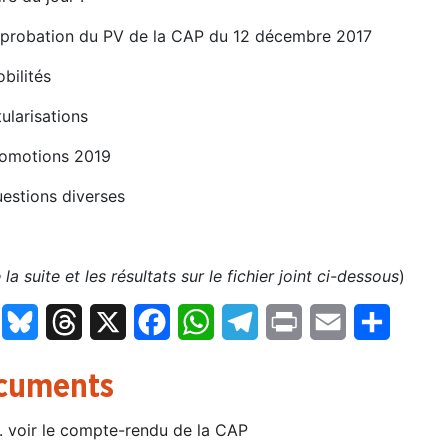
pprobation du PV de la CAP du 12 décembre 2017
bilités
tularisations
romotions 2019
uestions diverses
e la suite et les résultats sur le fichier joint ci-dessous
)
LinkedIn
Bluesky
Threads
X
Facebook
WhatsApp
Telegram
Print
Email
Partage
cuments
.. voir le compte-rendu de la CAP