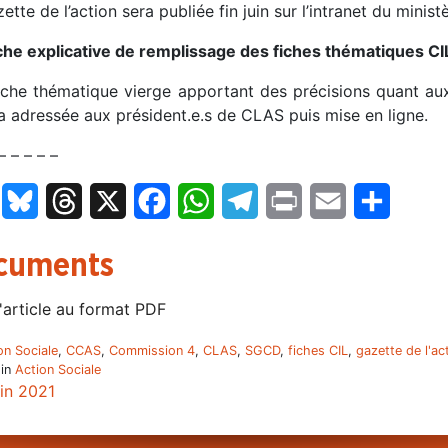
ette de l’action sera publiée fin juin sur l’intranet du ministè
iche explicative de remplissage des fiches thématiques CI
iche thématique vierge apportant des précisions quant a
a adressée aux président.e.s de CLAS puis mise en ligne.
– – – – –
LinkedIn
Bluesky
Threads
X
Facebook
WhatsApp
Telegram
Print
Email
Partage
cuments
'article au format PDF
on Sociale
,
CCAS
,
Commission 4
,
CLAS
,
SGCD
,
fiches CIL
,
gazette de l'ac
 in
Action Sociale
uin 2021