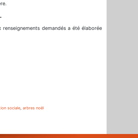
re.
L
ux renseignements demandés a été élaborée
r
tion sociale
,
arbres noël