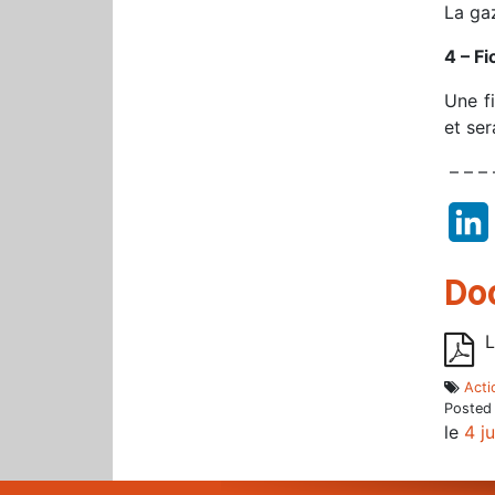
La gaz
4 – F
Une f
et ser
– – – 
Do
L
Acti
Posted
le
4 j