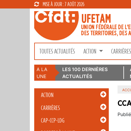
MISE À JOUR : 7 AOÛT 2026
TOUTES ACTUALITÉS
ACTION
CARRIÈRE
A LA
LES 100 DERNIÈRES
UNE
ACTUALITÉS
ACCU
ACTION
CCA
CARRIÈRES
Publié
CAP-CCP-LDG