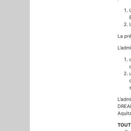
La pré
L’admi
L’adm
DREAL
Aquit
TOUT