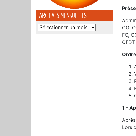
Prése
ARCHIVES MENSUELLES
Admin
Archives
COLO
mensuelles
FO, C
CFDT 
Ordre
1 – A
Après
Lors d
: