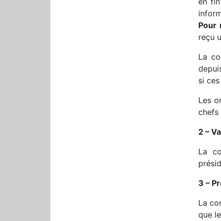
en fi
infor
Pour 
reçu u
La co
depui
si ces
Les o
chefs 
2 – Va
La co
prési
3 – Pr
La co
que le