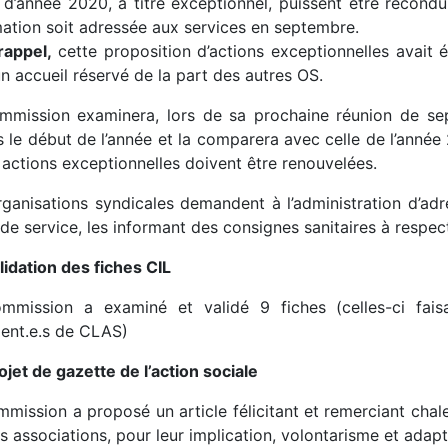
n d’année 2020, à titre exceptionnel, puissent être recond
mation soit adressée aux services en septembre.
rappel,
cette proposition d’actions exceptionnelles avait
n accueil réservé de la part des autres OS.
mmission examinera, lors de sa prochaine réunion de se
s le début de l’année et la comparera avec celle de l’anné
 actions exceptionnelles doivent être renouvelées.
rganisations syndicales demandent à l’administration d’ad
de service, les informant des consignes sanitaires à respect
lidation des fiches CIL
mmission a examiné et validé 9 fiches (celles-ci fais
dent.e.s de CLAS)
ojet de gazette de l’action sociale
mmission a proposé un article félicitant et remerciant chal
s associations, pour leur implication, volontarisme et adaptab