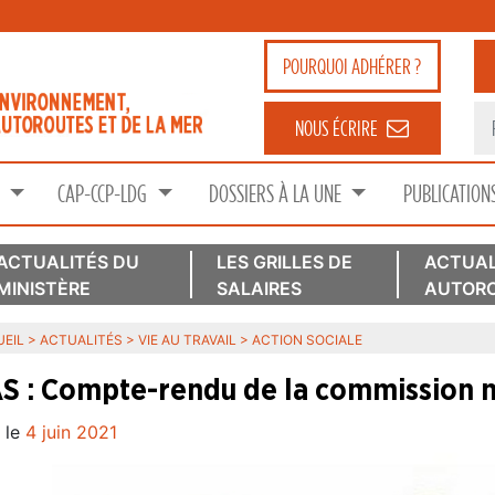
POURQUOI
ADHÉRER ?
NOUS ÉCRIRE
S
CAP-CCP-LDG
DOSSIERS À LA UNE
PUBLICATION
ACTUALITÉS DU
LES GRILLES DE
ACTUAL
MINISTÈRE
SALAIRES
AUTORO
EIL
>
ACTUALITÉS
>
VIE AU TRAVAIL
>
ACTION SOCIALE
S : Compte-rendu de la commission n
 le
4 juin 2021