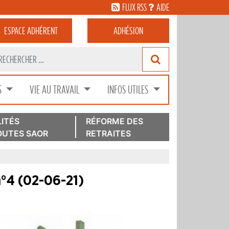
FLUX RSS
AIDE
ESPACE
ADHÉRENT
ADHÉSION
S
VIE AU TRAVAIL
INFOS UTILES
ITÉS
RÉFORME DES
UTES SAOR
RETRAITES
°4 (02-06-21)