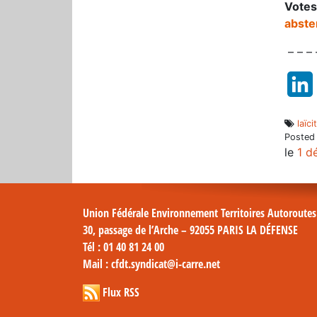
Vote
abst
– – – 
laïci
Posted
le
1 d
Union Fédérale Environnement Territoires Autoroute
30, passage de l’Arche – 92055 PARIS LA DÉFENSE
Tél
: 01 40 81 24 00
Mail
: cfdt.syndicat@i-carre.net
Flux RSS