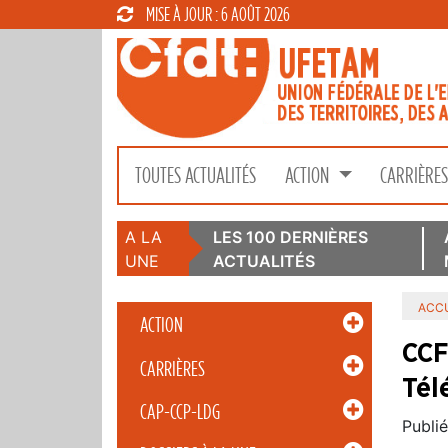
MISE À JOUR : 6 AOÛT 2026
TOUTES ACTUALITÉS
ACTION
CARRIÈRE
A LA
LES 100 DERNIÈRES
UNE
ACTUALITÉS
ACCU
ACTION
CCF
CARRIÈRES
Télé
CAP-CCP-LDG
Publié