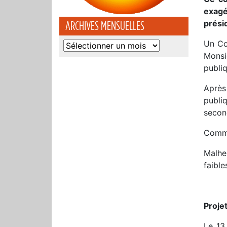
exagé
prési
ARCHIVES MENSUELLES
Un Co
Archives
Monsi
mensuelles
publiq
Après
publi
second
Comme
Malhe
faible
Projet
Le 13