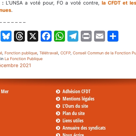
s :
L’UNSA a voté pour, FO a voté contre,
l
a
CFDT et les
enues
.
– – – – – – –
LinkedIn
Bluesky
Threads
X
Facebook
WhatsApp
Telegram
Print
Email
Partage
té
,
Fonction publique
,
Télétravail
,
CCFP
,
Conseil Commun de la Fonction Pu
 in
La Fonction Publique
écembre 2021
s Mer
Adhésion CFDT
Mentions légales
L’Ours du site
Plan du site
Liens utiles
Annuaire des syndicats
Nous écrire