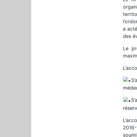
organ
terri
l’ordo
a acté
des é
Le pr
maxim
L’acco
S’
médeci
S’
réserv
L’acc
2016-
soumis