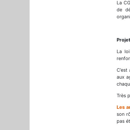
La CG
de dé
organi
Projet
La lo
renfor
C’est 
aux a
chaque
Très 
Les 
son rô
pas ét