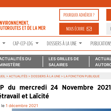
POURQUOI
ADHÉRER ?
NOUS ÉCRIRE
S
CAP-CCP-LDG
DOSSIERS À LA UNE
PUBLICATION
ACTUALITÉS DU
LES GRILLES DE
ACTUAL
MINISTÈRE
SALAIRES
AUTORO
EIL
>
ACTUALITÉS
>
DOSSIERS À LA UNE
>
LA FONCTION PUBLIQUE
P du mercredi 24 Novembre 2021 
travail et Laïcité
 le
1 décembre 2021