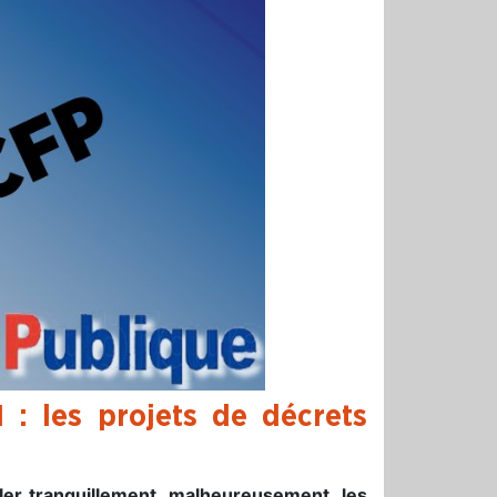
: les projets de décrets
ler tranquillement, malheureusement, les