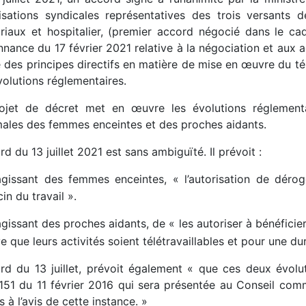
isations syndicales représentatives des trois versants 
toriaux et hospitalier, (premier accord négocié dans le c
nnance du 17 février 2021 relative à la négociation et aux 
 des principes directifs en matière de mise en œuvre du tél
volutions réglementaires.
ojet de décret met en œuvre les évolutions réglementai
ales des femmes enceintes et des proches aidants.
rd du 13 juillet 2021 est sans ambiguïté. Il prévoit :
agissant des femmes enceintes, « l’autorisation de dérog
n du travail ».
agissant des proches aidants, de « les autoriser à bénéficier
e que leurs activités soient télétravaillables et pour une du
ord du 13 juillet, prévoit également « que ces deux évolu
151 du 11 février 2016 qui sera présentée au Conseil comm
 à l’avis de cette instance. »