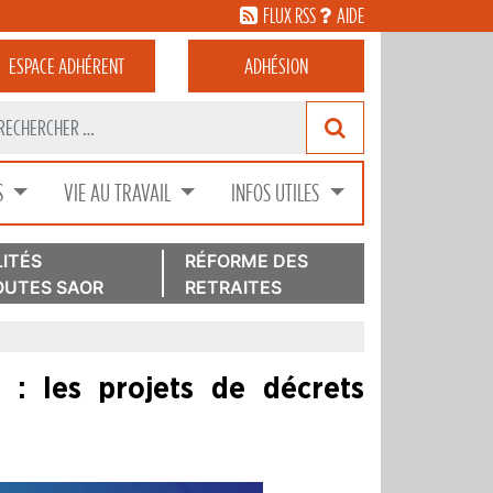
FLUX RSS
AIDE
ESPACE
ADHÉRENT
ADHÉSION
S
VIE AU TRAVAIL
INFOS UTILES
ITÉS
RÉFORME DES
UTES SAOR
RETRAITES
: les projets de décrets