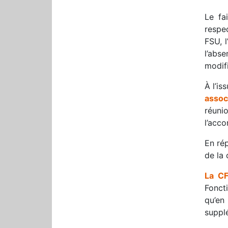
Le fa
respec
FSU, 
l’abs
modifi
À l’i
assoc
réuni
l’acco
En ré
de la 
La C
Foncti
qu’en
supplé