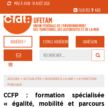
MISE À JOUR : 10 AOÛT 2026
FLUX RSS
AIDE
ADHÉRER ?
ESPACE
ADHÉRENT
ADHÉSION
ACCUEIL
>
ACTUALITÉS
>
DOSSIERS À LA UNE
>
LA FONCTION
PUBLIQUE
CCFP : formation spécialisée
« égalité, mobilité et parcours