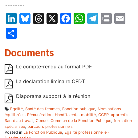
– – – – – – – –
LinkedIn
Bluesky
Threads
X
Facebook
WhatsApp
Telegram
Print
Email
Partager
Documents
Le compte-rendu au format PDF
La déclaration liminaire CFDT
Diaporama support à la réunion
Egalité
,
Santé des femmes
,
Fonction publique
,
Nominations
équilibrées
,
Rémunération
,
Handi’talents
,
mobilité
,
CCFP
,
apprentis
,
Santé au travail
,
Conseil Commun de la Fonction Publique
,
formation
spécialisée
,
parcours professionnels
Posted in
La Fonction Publique
,
Egalité professionnelle -