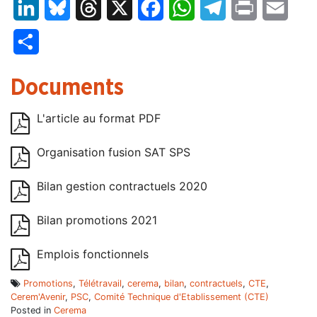
LinkedIn
Bluesky
Threads
X
Facebook
WhatsApp
Telegram
Print
Email
Partager
Documents
L'article au format PDF
Organisation fusion SAT SPS
Bilan gestion contractuels 2020
Bilan promotions 2021
Emplois fonctionnels
Promotions
,
Télétravail
,
cerema
,
bilan
,
contractuels
,
CTE
,
Cerem'Avenir
,
PSC
,
Comité Technique d'Etablissement (CTE)
Posted in
Cerema