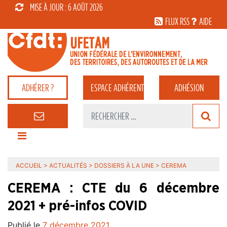
MISE À JOUR : 6 AOÛT 2026
FLUX RSS
AIDE
ADHÉRER ?
ESPACE
ADHÉRENT
ADHÉSION
ACCUEIL
>
ACTUALITÉS
>
DOSSIERS À LA UNE
>
CEREMA
CEREMA : CTE du 6 décembre
2021 + pré-infos COVID
Publié le
7 décembre 2021