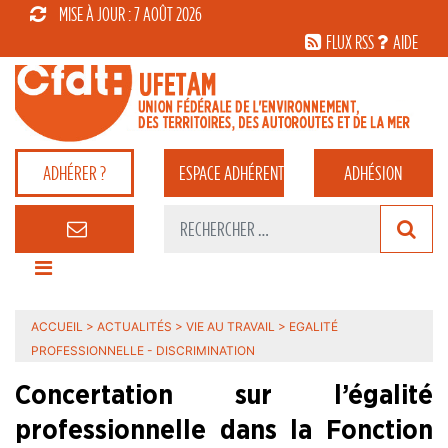
MISE À JOUR : 7 AOÛT 2026
FLUX RSS
AIDE
ADHÉRER ?
ESPACE
ADHÉRENT
ADHÉSION
ACCUEIL
>
ACTUALITÉS
>
VIE AU TRAVAIL
>
EGALITÉ
PROFESSIONNELLE - DISCRIMINATION
Concertation sur l’égalité
professionnelle dans la Fonction