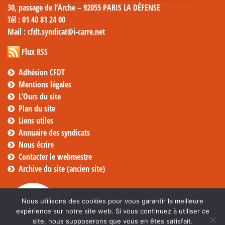
30, passage de l’Arche – 92055 PARIS LA DÉFENSE
Tél
: 01 40 81 24 00
Mail
: cfdt.syndicat@i-carre.net
Flux RSS
Adhésion CFDT
Mentions légales
L’Ours du site
Plan du site
Liens utiles
Annuaire des syndicats
Nous écrire
Contacter le webmestre
Archive du site (ancien site)
Nous utilisons des cookies pour vous garantir la meilleure
expérience sur notre site web. Si vous continuez à utiliser ce
site, nous supposerons que vous en êtes satisfait.