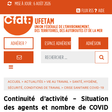
MISE À JOUR : 6 AOÛT 2026
FLUX RSS
AIDE
ADHÉRER ?
ESPACE
ADHÉRENT
ADHÉSION
ACCUEIL
>
ACTUALITÉS
>
VIE AU TRAVAIL
>
SANTÉ, HYGIÈNE,
SÉCURITÉ, CONDITIONS DE TRAVAIL
>
CRISE SANITAIRE COVID-19
Continuité d’activité – Situation
des agents et nombre de COVID