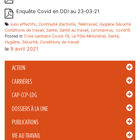
Enquête Covid en DDI au 23-03-21
suivi effectifs
,
Continuité d’activité
,
Télétravail
,
Hygiène Sécurité
Conditions de travail
,
Santé
,
Santé au travail
,
coronavirus
,
covid19
Posted in
Crise sanitaire Covid-19
,
Le Pôle Ministériel
,
Santé,
Hygiène, Sécurité, Conditions de travail
le
9 avril 2021
ACTION
CARRIÈRES
CAP-CCP-LDG
DOSSIERS À LA UNE
PUBLICATIONS
VIE AU TRAVAIL