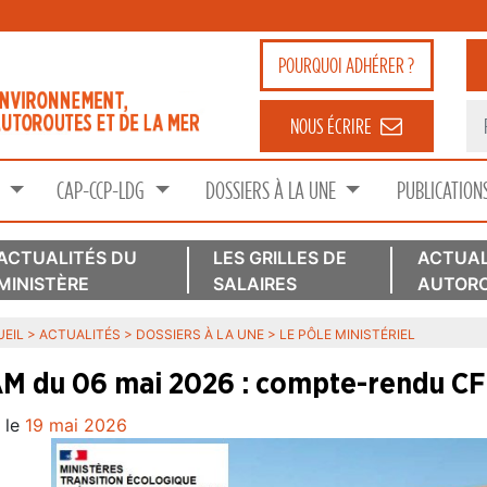
POURQUOI
ADHÉRER ?
NOUS ÉCRIRE
S
CAP-CCP-LDG
DOSSIERS À LA UNE
PUBLICATION
ACTUALITÉS DU
LES GRILLES DE
ACTUAL
MINISTÈRE
SALAIRES
AUTORO
EIL
>
ACTUALITÉS
>
DOSSIERS À LA UNE
>
LE PÔLE MINISTÉRIEL
M du 06 mai 2026 : compte-rendu C
 le
19 mai 2026