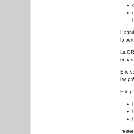
L’admi
la per
La DRH
échang
Elle s
les pré
Elle p
reste