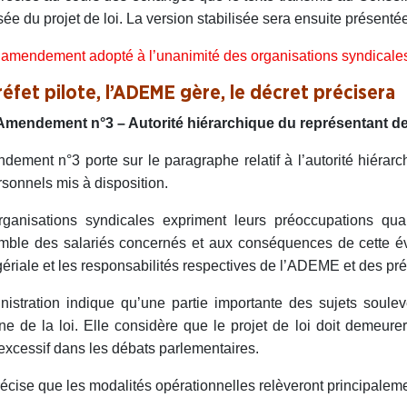
isée du projet de loi. La version stabilisée sera ensuite présent
amendement adopté à l’unanimité des organisations syndicale
réfet pilote, l’ADEME gère, le décret précisera
Amendement n°3 – Autorité hiérarchique du représentant de 
dement n°3 porte sur le paragraphe relatif à l’autorité hiérarc
rsonnels mis à disposition.
ganisations syndicales expriment leurs préoccupations quant
mble des salariés concernés et aux conséquences de cette évol
riale et les responsabilités respectives de l’ADEME et des pré
nistration indique qu’une partie importante des sujets soul
e de la loi. Elle considère que le projet de loi doit demeurer
 excessif dans les débats parlementaires.
récise que les modalités opérationnelles relèveront principaleme