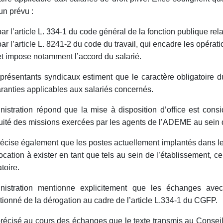
n prévu :
par l’article L. 334-1 du code général de la fonction publique rela
par l’article L. 8241-2 du code du travail, qui encadre les opérat
et impose notamment l’accord du salarié.
présentants syndicaux estiment que le caractère obligatoire du 
ranties applicables aux salariés concernés.
nistration répond que la mise à disposition d’office est con
uité des missions exercées par les agents de l’ADEME au sein de
récise également que les postes actuellement implantés dans l
ocation à exister en tant que tels au sein de l’établissement, ce q
toire.
inistration mentionne explicitement que les échanges avec
tionné de la dérogation au cadre de l’article L.334-1 du CGFP.
 précisé au cours des échanges que le texte transmis au Consei