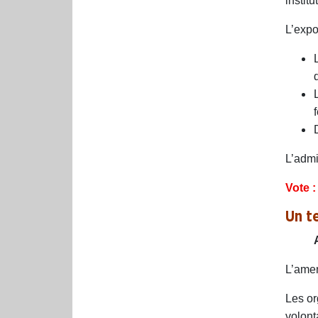
instit
L’expo
L’admi
Vote :
Un t
L’amen
Les or
volont