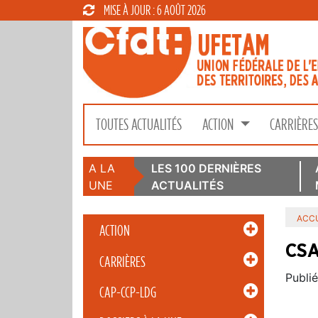
MISE À JOUR : 6 AOÛT 2026
TOUTES ACTUALITÉS
ACTION
CARRIÈRE
A LA
LES 100 DERNIÈRES
UNE
ACTUALITÉS
ACCU
ACTION
CSA
CARRIÈRES
Publié
CAP-CCP-LDG