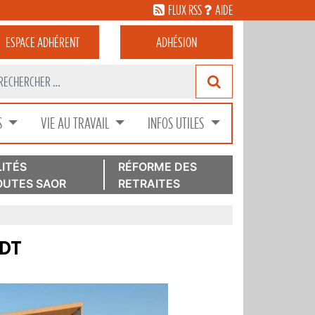
FLUX RSS
AIDE
ESPACE
ADHÉRENT
ADHÉSION
S
VIE AU TRAVAIL
INFOS UTILES
ITÉS
RÉFORME DES
UTES SAOR
RETRAITES
FDT