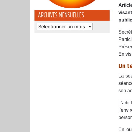
Artic
visant
ARCHIVES MENSUELLES
publi
Archives
Secrét
mensuelles
Partic
Prése
En vi
Un t
La séa
séance
son ac
L’arti
l’envi
person
En ouv