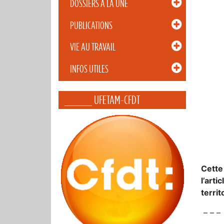
DOSSIERS À LA UNE
PUBLICATIONS
VIE AU TRAVAIL
INFOS UTILES
_____ UFETAM-CFDT
Cette
l’art
territ
– – –