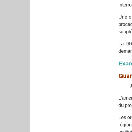
interr
Une or
procéd
supplé
La DRH
demand
Exam
Quan
L’amen
du proj
Les or
régio