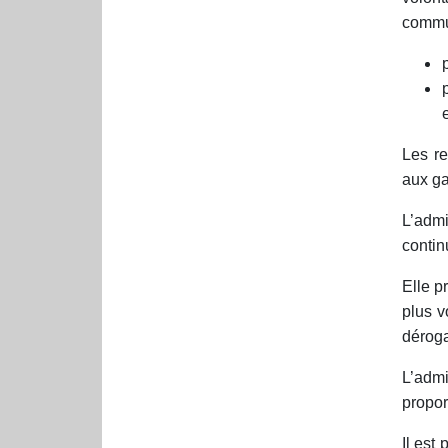
commu
Les re
aux ga
L’admi
contin
Elle p
plus v
déroga
L’adm
propor
Il est