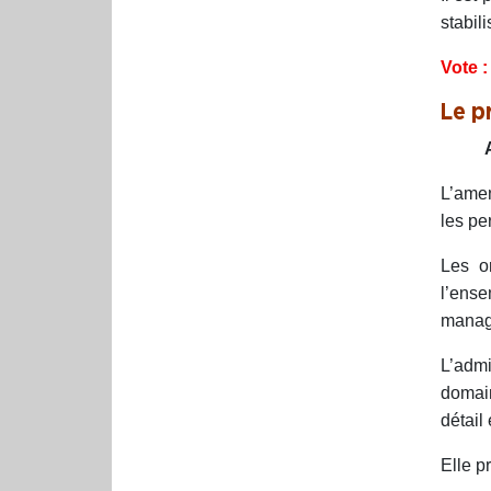
stabil
Vote :
Le p
L’amen
les pe
Les or
l’ense
managé
L’admi
domain
détail
Elle p