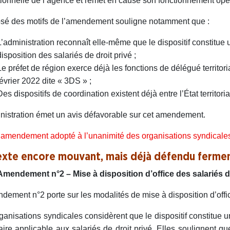
utionnelle de l’agence et remet en cause son fonctionnement opé
sé des motifs de l’amendement souligne notamment que :
L’administration reconnaît elle-même que le dispositif constitu
disposition des salariés de droit privé ;
Le préfet de région exerce déjà les fonctions de délégué territo
février 2022 dite « 3DS » ;
Des dispositifs de coordination existent déjà entre l’État territor
nistration émet un avis défavorable sur cet amendement.
amendement adopté à l’unanimité des organisations syndicale
exte encore mouvant, mais déjà défendu ferm
Amendement n°2 – Mise à disposition d’office des salariés de
dement n°2 porte sur les modalités de mise à disposition d’offi
ganisations syndicales considèrent que le dispositif constitue u
aire applicable aux salariés de droit privé. Elles soulignent qu