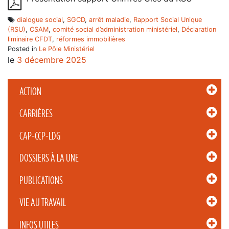
dialogue social
,
SGCD
,
arrêt maladie
,
Rapport Social Unique
(RSU)
,
CSAM
,
comité social d’administration ministériel
,
Déclaration
liminaire CFDT
,
réformes immobilières
Posted in
Le Pôle Ministériel
le
3 décembre 2025
ACTION
CARRIÈRES
CAP-CCP-LDG
DOSSIERS À LA UNE
PUBLICATIONS
VIE AU TRAVAIL
INFOS UTILES