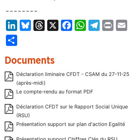
– – – – – – – –
LinkedIn
Bluesky
Threads
X
Facebook
WhatsApp
Telegram
Print
Email
Partager
Documents
Déclaration liminaire CFDT - CSAM du 27-11-25
(après-midi)
Le compte-rendu au format PDF
Déclaration CFDT sur le Rapport Social Unique
(RSU)
Présentation support sur plan d'action Egalité
Présentation support Chiffres Clés du RSU