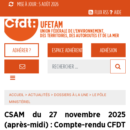
MISE À JOUR : 5 AOÛT 2026
FLUX RSS
AIDE
ADHÉRER ?
ESPACE
ADHÉRENT
ADHÉSION
ACCUEIL
>
ACTUALITÉS
>
DOSSIERS À LA UNE
>
LE PÔLE
MINISTÉRIEL
CSAM du 27 novembre 2025
(après-midi) : Compte-rendu CFDT