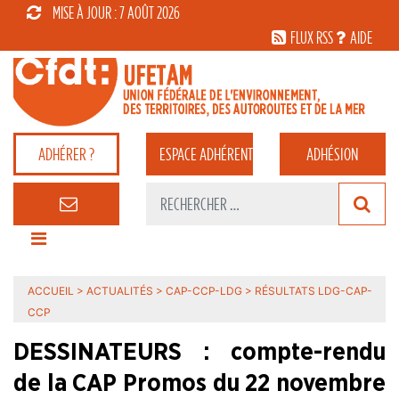
MISE À JOUR : 7 AOÛT 2026
FLUX RSS
AIDE
ADHÉRER ?
ESPACE
ADHÉRENT
ADHÉSION
ACCUEIL
>
ACTUALITÉS
>
CAP-CCP-LDG
>
RÉSULTATS LDG-CAP-
CCP
DESSINATEURS : compte-rendu
de la CAP Promos du 22 novembre