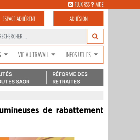
FLUX RSS
AIDE
ESPACE
ADHÉRENT
ADHÉSION
S
VIE AU TRAVAIL
INFOS UTILES
ITÉS
RÉFORME DES
UTES SAOR
RETRAITES
lumineuses de rabattement