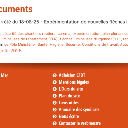
cuments
rrêté du 18-08-25 - Expérimentation de nouvelles flèches 
O
,
sécurité des chantiers routiers
,
cerema
,
expérimentation
,
plan pluriannu
 lumineuses de rabattement (FLR)
,
flèches lumineuses d’urgence (FLU)
,
re
 in
Le Pôle Ministériel
,
Santé, Hygiène, Sécurité, Conditions de travail
,
Auto
août 2025
s Mer
Adhésion CFDT
Mentions légales
L’Ours du site
Plan du site
Liens utiles
Annuaire des syndicats
Nous écrire
Contacter le webmestre