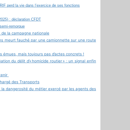
RIF perd la vie dans l’exercice de ses fonctions
 2025) : déclaration CFDT
 semi-remorque
t de la campagne nationale
ns meurt fauché par une camionnette sur une route
s émues, mais toujours pas d’actes concrets !
ation du délit d’« homicide routier » : un signal enfin
etenir
 chargé des Transports
 à la dangerosité du métier exercé par les agents des
r