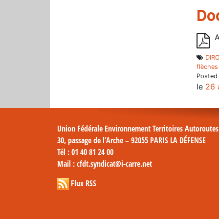
Do
A
DIR
flèches
Posted
le
26 
Union Fédérale Environnement Territoires Autoroute
30, passage de l’Arche – 92055 PARIS LA DÉFENSE
Tél
: 01 40 81 24 00
Mail
: cfdt.syndicat@i-carre.net
Flux RSS