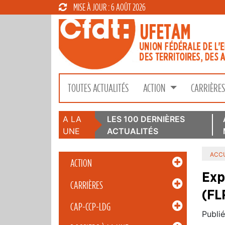
MISE À JOUR : 6 AOÛT 2026
TOUTES ACTUALITÉS
ACTION
CARRIÈRE
A LA
LES 100 DERNIÈRES
UNE
ACTUALITÉS
ACCU
ACTION
Exp
CARRIÈRES
(FL
CAP-CCP-LDG
Publié