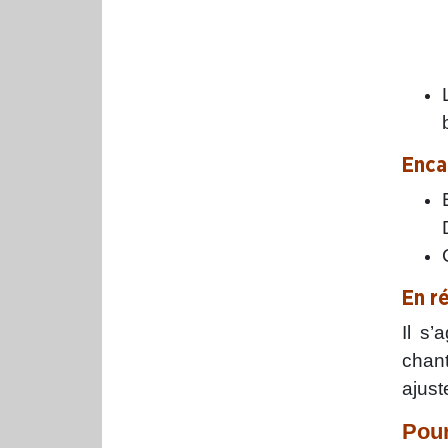
Enc
En r
Il s’
chant
ajust
Pour