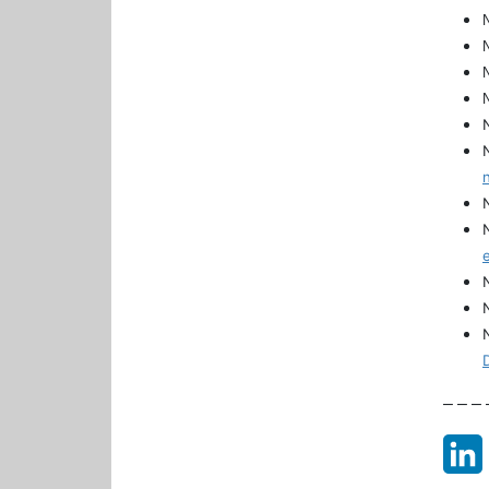
N
N
N
N
– – – 