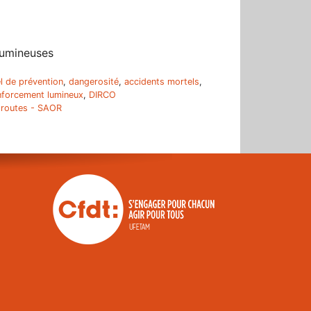
lumineuses
el de prévention
,
dangerosité
,
accidents mortels
,
nforcement lumineux
,
DIRCO
routes - SAOR