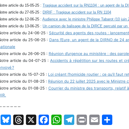
otre article du 15-05-25 :
Tragique accident sur la RN1104 : un agent de la DI
otre article du 27-05-25 :
DIRIF : Tragique accident sur la RN 1104
otre article du 12-06-25 :
Audience avec le ministre Philippe Tabarot (10 juin
otre article du 13-06-25 :
Un camion de balisage de la DIRCE percuté par un
Notre article du 24-06-25 :
Sécurité des agents des routes : lancemen
Notre article du 25-06-25 :
Dans l’Eure, un agent de la DIRNO de 24 a
nationale
Notre article du 26-06-25 :
Réunion d’urgence au ministère : des parole
Notre article du 04-07-25 :
Accidents à répétition sur les routes et cré
envoyé ?
Notre article du 15-07-25 :
Loi créant l’homicide routier : ce qu’il faut r
Notre article du 01-08-25 :
Réunion du 22 juillet 2025 avec le Ministre
Notre article du 01-08-25 :
Courrier du ministre des transports, relatif
DIR.
– – – – – –
LinkedIn
Bluesky
Threads
X
Facebook
WhatsApp
Telegram
Print
Email
Partage