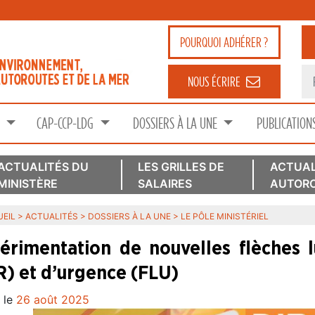
POURQUOI
ADHÉRER ?
NOUS ÉCRIRE
S
CAP-CCP-LDG
DOSSIERS À LA UNE
PUBLICATION
ACTUALITÉS DU
LES GRILLES DE
ACTUAL
MINISTÈRE
SALAIRES
AUTORO
EIL
>
ACTUALITÉS
>
DOSSIERS À LA UNE
>
LE PÔLE MINISTÉRIEL
érimentation de nouvelles flèches 
R) et d’urgence (FLU)
 le
26 août 2025