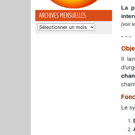
La p
ARCHIVES MENSUELLES
inte
(voir l
Archives
mensuelles
– – –
Obje
Il l
d’ur
chant
chant
Fonc
Le sy