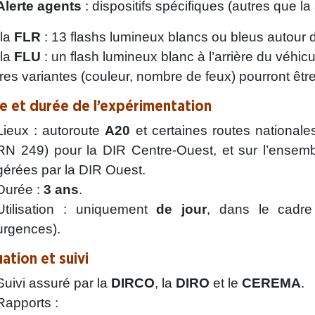
Alerte agents
: dispositifs spécifiques (autres que la 
 la
FLR
: 13 flashs lumineux blancs ou bleus autour
 la
FLU
: un flash lumineux blanc à l’arrière du véhicu
res variantes (couleur, nombre de feux) pourront être
e et durée de l’expérimentation
Lieux : autoroute
A20
et certaines routes nationa
RN 249) pour la DIR Centre-Ouest, et sur l’ensem
gérées par la DIR Ouest.
Durée :
3 ans
.
Utilisation : uniquement
de jour
, dans le cadre
urgences).
ation et suivi
Suivi assuré par la
DIRCO
, la
DIRO
et le
CEREMA
.
Rapports :