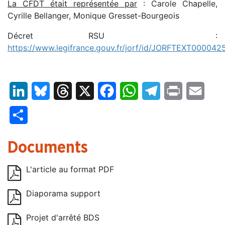
La CFDT était représentée par
: Carole Chapelle,
Cyrille Bellanger, Monique Gresset-Bourgeois
Décret RSU :
https://www.legifrance.gouv.fr/jorf/id/JORFTEXT00004
LinkedIn
Bluesky
Threads
X
Facebook
WhatsApp
Telegram
Print
Email
Partager
Documents
L'article au format PDF
Diaporama support
Projet d'arrêté BDS