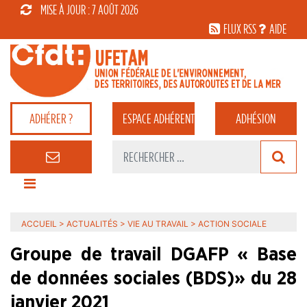
MISE À JOUR : 7 AOÛT 2026
FLUX RSS
AIDE
ADHÉRER ?
ESPACE
ADHÉRENT
ADHÉSION
ACCUEIL
>
ACTUALITÉS
>
VIE AU TRAVAIL
>
ACTION SOCIALE
Groupe de travail DGAFP « Base
de données sociales (BDS)» du 28
janvier 2021