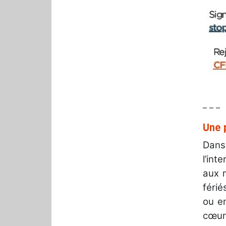
– – –
Une 
Dans
l’int
aux 
férié
ou e
cœur 