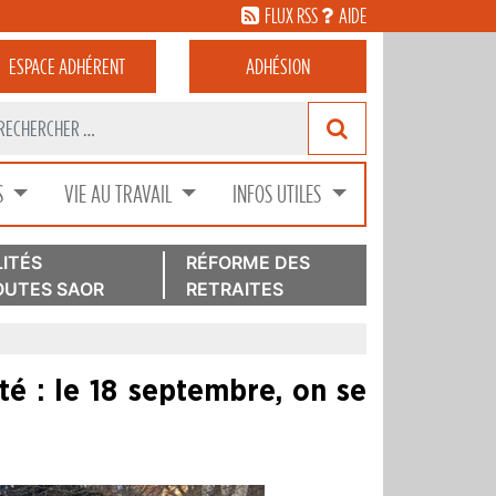
FLUX RSS
AIDE
ESPACE
ADHÉRENT
ADHÉSION
S
VIE AU TRAVAIL
INFOS UTILES
ITÉS
RÉFORME DES
UTES SAOR
RETRAITES
rité : le 18 septembre, on se