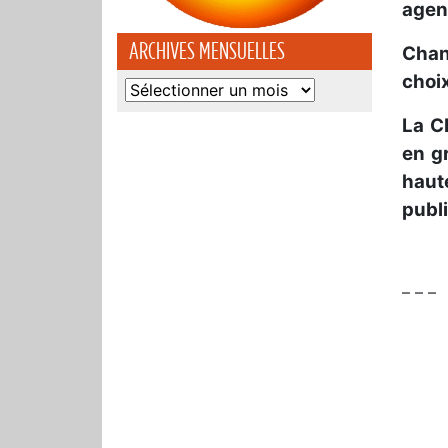
agen
ARCHIVES MENSUELLES
Chan
choix
Archives
mensuelles
La C
en g
haute
publi
– – –