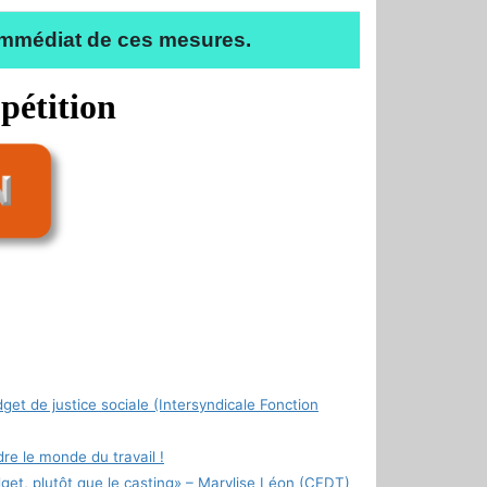
 immédiat de ces mesures.
 pétition
et de justice sociale (Intersyndicale Fonction
e le monde du travail !
dget, plutôt que le casting» – Marylise Léon (CFDT)