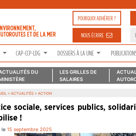
POURQUOI
ADHÉRER ?
NOUS ÉCRIRE
S
CAP-CCP-LDG
DOSSIERS À LA UNE
PUBLICATION
ACTUALITÉS DU
LES GRILLES DE
ACTUAL
MINISTÈRE
SALAIRES
AUTORO
EIL
>
ACTUALITÉS
>
ACTION
tice sociale, services publics, solida
ilise !
 le
15 septembre 2025