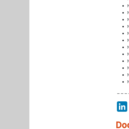
N
N
N
N
N
N
N
N
N
N
N
– – – 
Do