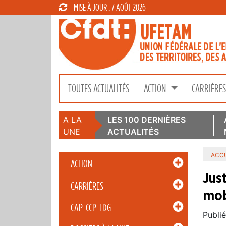
MISE À JOUR : 7 AOÛT 2026
TOUTES ACTUALITÉS
ACTION
CARRIÈRE
A LA
LES 100 DERNIÈRES
UNE
ACTUALITÉS
ACCU
ACTION
Jus
CARRIÈRES
mob
CAP-CCP-LDG
Publié