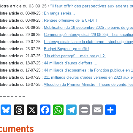
Notre article du 03-09-25 :
“Il faut offrir des perspectives aux agents p
otre article du 03-09-25 :
En rangs serrés…
otre article du 03-09-25 :
Rentrée offensive de la CFDT !
otre article du 01-09-25 :
Mobilisation du 18 septembre 2025 : préavis de grè
otre article du 29-08-25 :
Communiqué intersyndical (29-08-25) – Les sacrifice
otre article du 29-07-25 :
L’intersyndicale lance la plateforme : stopbudgetbay
otre article du 23-07-25 :
Budget Bayrou : ça suffit !
otre article du 21-07-25 :
“Un effort partagé”… mais par qui ?
otre article du 18-07-25 :
44 milliards d’euros d’efforts …
otre article du 17-07-25 :
44 milliards d’économies : la Fonction publique en 1
otre article du 16-07-25 :
211 milliards d’euros d’aides versées en 2023 aux e
otre article du 16-07-25 :
Allocution du Premier Ministre : l’heure de vérité, l
– – – – – – –
LinkedIn
Bluesky
Threads
X
Facebook
WhatsApp
Telegram
Print
Email
Partage
cuments