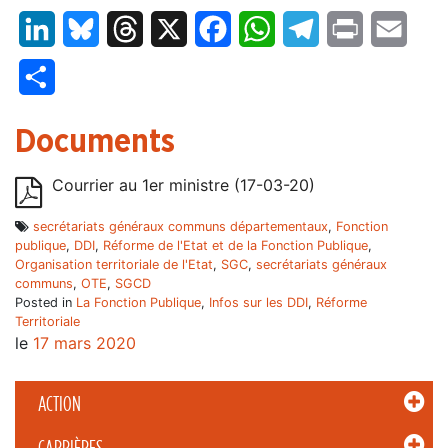
LinkedIn
Bluesky
Threads
X
Facebook
WhatsApp
Telegram
Print
Email
Partager
Documents
Courrier au 1er ministre (17-03-20)
secrétariats généraux communs départementaux
,
Fonction
publique
,
DDI
,
Réforme de l'Etat et de la Fonction Publique
,
Organisation territoriale de l'Etat
,
SGC
,
secrétariats généraux
communs
,
OTE
,
SGCD
Posted in
La Fonction Publique
,
Infos sur les DDI
,
Réforme
Territoriale
le
17 mars 2020
ACTION
CARRIÈRES