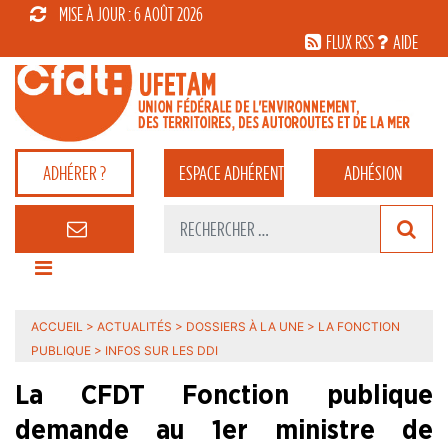
MISE À JOUR : 6 AOÛT 2026
FLUX RSS
AIDE
ADHÉRER ?
ESPACE
ADHÉRENT
ADHÉSION
ACCUEIL
>
ACTUALITÉS
>
DOSSIERS À LA UNE
>
LA FONCTION
PUBLIQUE
>
INFOS SUR LES DDI
La CFDT Fonction publique
demande au 1er ministre de