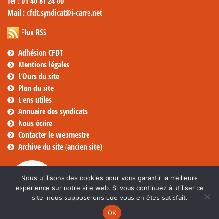
Tél
: 01 40 81 24 00
Mail
: cfdt.syndicat@i-carre.net
Flux RSS
Adhésion CFDT
Mentions légales
L’Ours du site
Plan du site
Liens utiles
Annuaire des syndicats
Nous écrire
Contacter le webmestre
Archive du site (ancien site)
Nous utilisons des cookies pour vous garantir la meilleure
expérience sur notre site web. Si vous continuez à utiliser ce
site, nous supposerons que vous en êtes satisfait.
OK