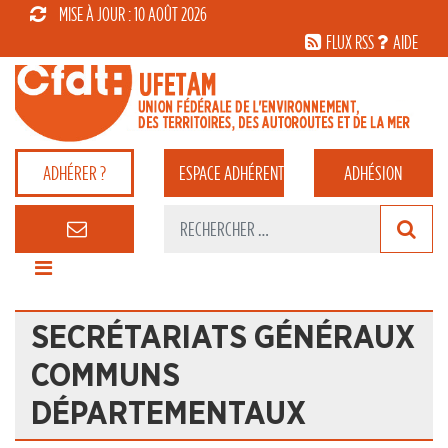
MISE À JOUR : 10 AOÛT 2026
FLUX RSS
AIDE
ADHÉRER ?
ESPACE
ADHÉRENT
ADHÉSION
SECRÉTARIATS GÉNÉRAUX
COMMUNS
DÉPARTEMENTAUX