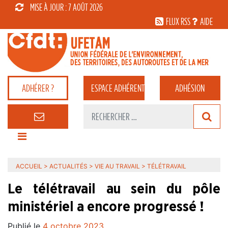
MISE À JOUR : 7 AOÛT 2026
FLUX RSS
AIDE
ADHÉRER ?
ESPACE
ADHÉRENT
ADHÉSION
ACCUEIL
>
ACTUALITÉS
>
VIE AU TRAVAIL
>
TÉLÉTRAVAIL
Le télétravail au sein du pôle
ministériel a encore progressé !
Publié le
4 octobre 2023