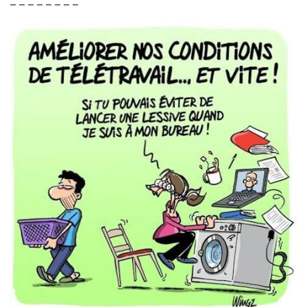
– – – – – – – –