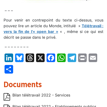
– – –
Pour venir en contrepoint du texte ci-dessus, vous
pouvez lire un article du Monde, intitulé »
Télétravail :
vers la fin de l’« open bar »
« , même si ce qui est
décrit se passe dans le privé.
– – – – – – – –
LinkedIn
Bluesky
Threads
X
Facebook
WhatsApp
Telegram
Print
Email
Partager
Documents
Bilan télétravail 2022 - Services
Bilan télétravail 2022 - Etablissements publics