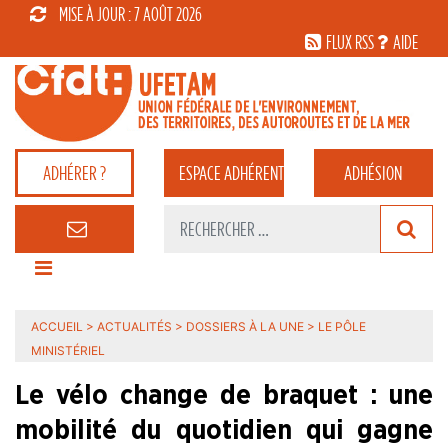
MISE À JOUR : 7 AOÛT 2026
FLUX RSS
AIDE
ADHÉRER ?
ESPACE
ADHÉRENT
ADHÉSION
ACCUEIL
>
ACTUALITÉS
>
DOSSIERS À LA UNE
>
LE PÔLE
MINISTÉRIEL
Le vélo change de braquet : une
mobilité du quotidien qui gagne