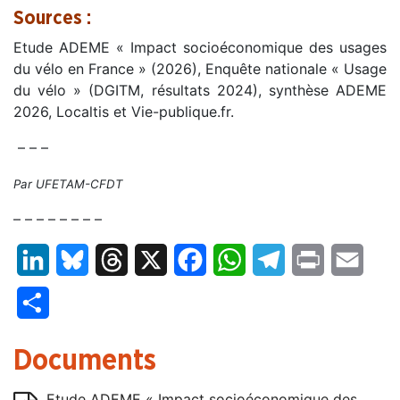
Sources :
Etude ADEME « Impact socioéconomique des usages
du vélo en France » (2026), Enquête nationale « Usage
du vélo » (DGITM, résultats 2024), synthèse ADEME
2026, Localtis et Vie-publique.fr.
– – –
Par UFETAM-CFDT
– – – – – – – –
LinkedIn
Bluesky
Threads
X
Facebook
WhatsApp
Telegram
Print
Email
Partager
Documents
Etude ADEME « Impact socioéconomique des