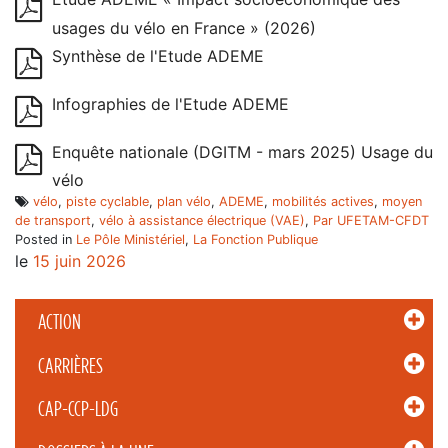
usages du vélo en France » (2026)
Synthèse de l'Etude ADEME
Infographies de l'Etude ADEME
Enquête nationale (DGITM - mars 2025) Usage du
vélo
vélo
,
piste cyclable
,
plan vélo
,
ADEME
,
mobilités actives
,
moyen
de transport
,
vélo à assistance électrique (VAE)
,
Par UFETAM-CFDT
Posted in
Le Pôle Ministériel
,
La Fonction Publique
le
15 juin 2026
ACTION
CARRIÈRES
CAP-CCP-LDG