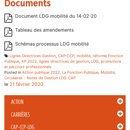
Documents
Document LDG mobilité du 14-02-20
Tableau des amendements
Schémas processus LDG mobilité
Lignes Directrices Gestion
,
CAP-CCP
,
mobilité
,
réforme Fonction
Publique
,
AP 2022
,
lignes directrices de gestion
,
LDG
,
promotions
et parcours professionnels
Posted in
Action publique 2022
,
La Fonction Publique
,
Mobilité
,
Circulaires - Notes de Gestion LDG-CAP
le
21 février 2020
ACTION
CARRIÈRES
CAP-CCP-LDG