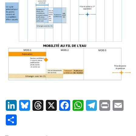
LinkedIn
Bluesky
Threads
X
Facebook
WhatsApp
Telegram
Print
Email
Partager