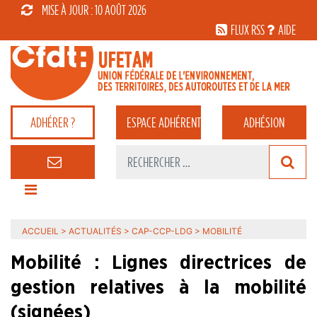
MISE À JOUR : 10 AOÛT 2026
FLUX RSS
AIDE
ADHÉRER ?
ESPACE
ADHÉRENT
ADHÉSION
ACCUEIL
>
ACTUALITÉS
>
CAP-CCP-LDG
>
MOBILITÉ
Mobilité : Lignes directrices de
gestion relatives à la mobilité
(signées)