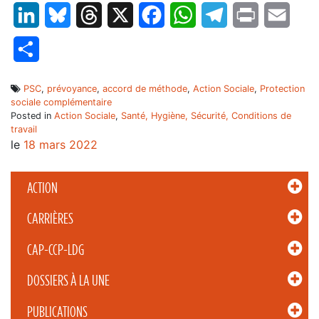
LinkedIn
Bluesky
Threads
X
Facebook
WhatsApp
Telegram
Print
Email
Partager
PSC
,
prévoyance
,
accord de méthode
,
Action Sociale
,
Protection
sociale complémentaire
Posted in
Action Sociale
,
Santé, Hygiène, Sécurité, Conditions de
travail
le
18 mars 2022
ACTION
CARRIÈRES
CAP-CCP-LDG
DOSSIERS À LA UNE
PUBLICATIONS