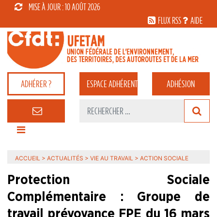
MISE À JOUR : 10 AOÛT 2026
FLUX RSS
AIDE
ADHÉRER ?
ESPACE
ADHÉRENT
ADHÉSION
ACCUEIL
>
ACTUALITÉS
>
VIE AU TRAVAIL
>
ACTION SOCIALE
Protection Sociale
Complémentaire : Groupe de
travail prévoyance FPE du 16 mars