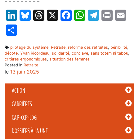
– – – – – – – – –
LinkedIn
Bluesky
Threads
X
Facebook
WhatsApp
Telegram
Print
Email
Partager
pilotage du système
,
Retraite
,
réforme des retraites
,
pénibilité
,
décote
,
Yvan Ricordeau
,
solidarité
,
conclave
,
sans totem ni tabou
,
critères ergonomiques
,
situation des femmes
Posted in
Retraite
le
13 juin 2025
ACTION
CARRIÈRES
CAP-CCP-LDG
DOSSIERS À LA UNE