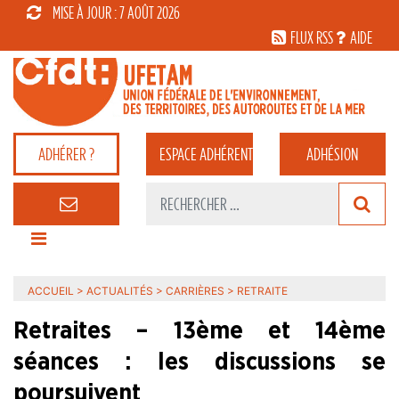
MISE À JOUR : 7 AOÛT 2026
FLUX RSS
AIDE
ADHÉRER ?
ESPACE
ADHÉRENT
ADHÉSION
ACCUEIL
>
ACTUALITÉS
>
CARRIÈRES
>
RETRAITE
Retraites – 13ème et 14ème
séances : les discussions se
poursuivent