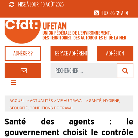
MISE À JOUR : 10 AOÛT 2026
FLUX RSS
AIDE
ADHÉRER ?
ESPACE
ADHÉRENT
ADHÉSION
ACCUEIL
>
ACTUALITÉS
>
VIE AU TRAVAIL
>
SANTÉ, HYGIÈNE,
SÉCURITÉ, CONDITIONS DE TRAVAIL
Santé des agents : le
gouvernement choisit le contrôle