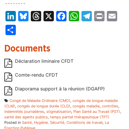
– – – – – – – –
LinkedIn
Bluesky
Threads
X
Facebook
WhatsApp
Telegram
Print
Email
Partager
Documents
Déclaration liminaire CFDT
Comte-rendu CFDT
Diaporama support à la réunion (DGAFP)
Congé de Maladie Ordinaire (CMO)
,
congés de longue maladie
(CLM)
,
congés de longue durée (CLD)
,
congés maladie
,
contrôles
,
indemnités journalières
,
stigmatisation
,
Plan Santé au Travail (PST)
,
santé des agents publics
,
temps partiel thérapeutique (TPT)
Posted in
Santé, Hygiène, Sécurité, Conditions de travail
,
La
Fonction Publique